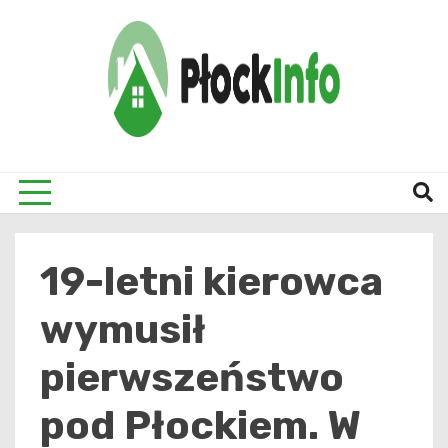
Skip
to
content
informacje z Płocka i okolic
Płock
19-letni kierowca
wymusił
pierwszeństwo
pod Płockiem. W