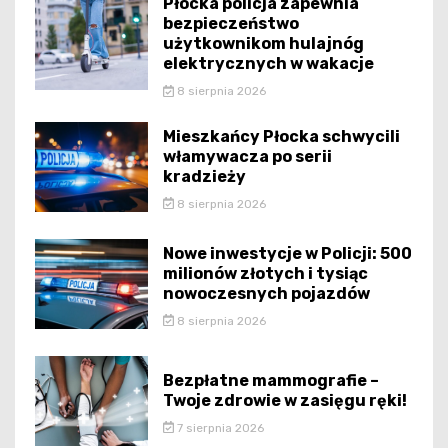
Płocka policja zapewnia
bezpieczeństwo
użytkownikom hulajnóg
elektrycznych w wakacje
8 sierpnia 2026
Mieszkańcy Płocka schwycili
włamywacza po serii
kradzieży
8 sierpnia 2026
Nowe inwestycje w Policji: 500
milionów złotych i tysiąc
nowoczesnych pojazdów
8 sierpnia 2026
Bezpłatne mammografie –
Twoje zdrowie w zasięgu ręki!
7 sierpnia 2026