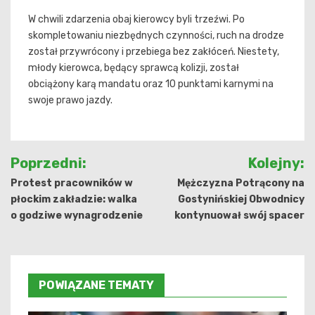
W chwili zdarzenia obaj kierowcy byli trzeźwi. Po
skompletowaniu niezbędnych czynności, ruch na drodze
został przywrócony i przebiega bez zakłóceń. Niestety,
młody kierowca, będący sprawcą kolizji, został
obciążony karą mandatu oraz 10 punktami karnymi na
swoje prawo jazdy.
Nawigacja
Poprzedni:
Kolejny:
wpisu
Protest pracowników w
Mężczyzna Potrącony na
płockim zakładzie: walka
Gostynińskiej Obwodnicy
o godziwe wynagrodzenie
kontynuował swój spacer
POWIĄZANE TEMATY