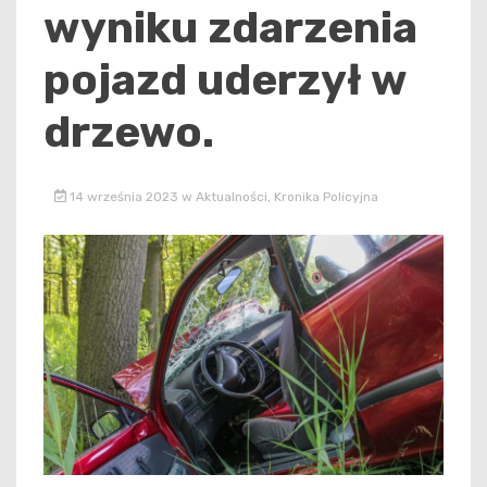
wyniku zdarzenia
pojazd uderzył w
drzewo.
14 września 2023
w
Aktualności
,
Kronika Policyjna