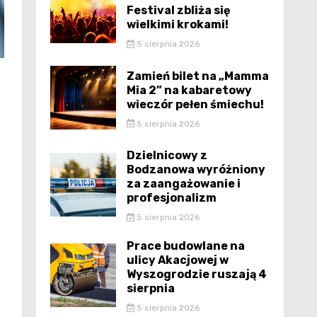
Festival zbliża się
wielkimi krokami!
5 sierpnia 2026
Zamień bilet na „Mamma
Mia 2” na kabaretowy
wieczór pełen śmiechu!
5 sierpnia 2026
Dzielnicowy z
Bodzanowa wyróżniony
za zaangażowanie i
profesjonalizm
5 sierpnia 2026
Prace budowlane na
ulicy Akacjowej w
Wyszogrodzie ruszają 4
sierpnia
5 sierpnia 2026