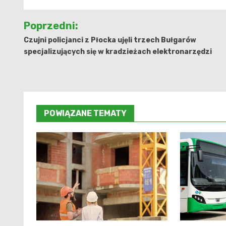
Nawigacja
Poprzedni:
wpisu
Czujni policjanci z Płocka ujęli trzech Bułgarów
specjalizujących się w kradzieżach elektronarzędzi
POWIĄZANE TEMATY