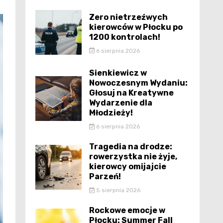
Zero nietrzeźwych
kierowców w Płocku po
1200 kontrolach!
6 sierpnia 2026
Sienkiewicz w
Nowoczesnym Wydaniu:
Głosuj na Kreatywne
Wydarzenie dla
Młodzieży!
6 sierpnia 2026
Tragedia na drodze:
rowerzystka nie żyje,
kierowcy omijajcie
Parzeń!
5 sierpnia 2026
Rockowe emocje w
Płocku: Summer Fall