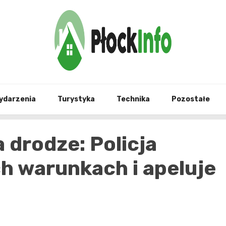
informacje z Płocka i okolic
Płock
ydarzenia
Turystyka
Technika
Pozostałe
drodze: Policja
h warunkach i apeluje