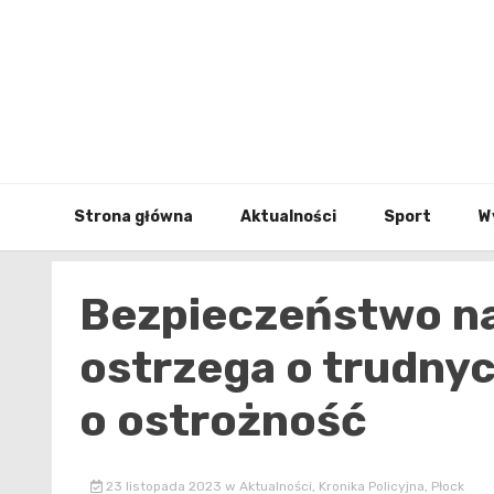
Skip
to
content
Strona główna
Aktualności
Sport
W
Bezpieczeństwo na 
ostrzega o trudnyc
o ostrożność
23 listopada 2023
w
Aktualności
,
Kronika Policyjna
,
Płock