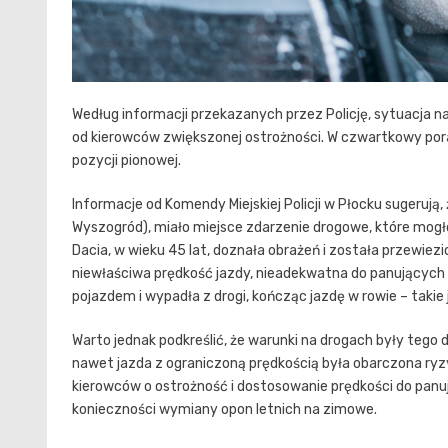
Według informacji przekazanych przez Policję, sytuacja 
od kierowców zwiększonej ostrożności. W czwartkowy pora
pozycji pionowej.
Informacje od Komendy Miejskiej Policji w Płocku sugerują,
Wyszogród), miało miejsce zdarzenie drogowe, które mog
Dacia, w wieku 45 lat, doznała obrażeń i została przewiez
niewłaściwa prędkość jazdy, nieadekwatna do panujących n
pojazdem i wypadła z drogi, kończąc jazdę w rowie – takie j
Warto jednak podkreślić, że warunki na drogach były tego 
nawet jazda z ograniczoną prędkością była obarczona ryz
kierowców o ostrożność i dostosowanie prędkości do panu
konieczności wymiany opon letnich na zimowe.