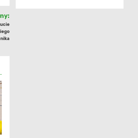
jny:
rucie
iego
nika