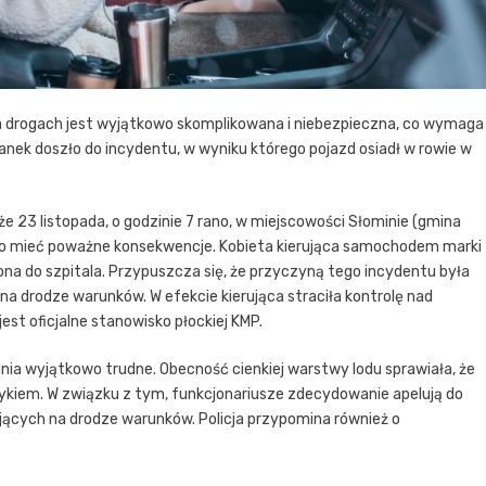
na drogach jest wyjątkowo skomplikowana i niebezpieczna, co wymaga
nek doszło do incydentu, w wyniku którego pojazd osiadł w rowie w
 że 23 listopada, o godzinie 7 rano, w miejscowości Słominie (gmina
ło mieć poważne konsekwencje. Kobieta kierująca samochodem marki
iona do szpitala. Przypuszcza się, że przyczyną tego incydentu była
a drodze warunków. W efekcie kierująca straciła kontrolę nad
est oficjalne stanowisko płockiej KMP.
dnia wyjątkowo trudne. Obecność cienkiej warstwy lodu sprawiała, że
ykiem. W związku z tym, funkcjonariusze zdecydowanie apelują do
jących na drodze warunków. Policja przypomina również o