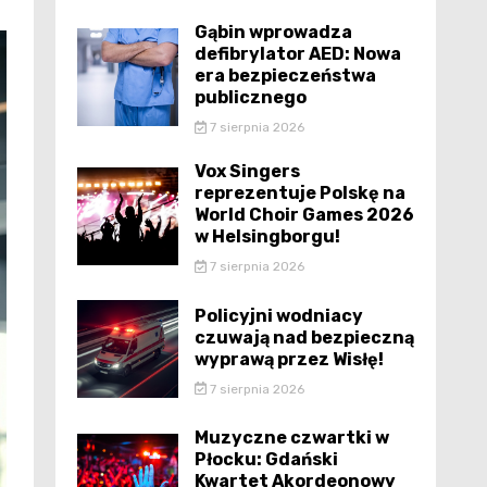
Gąbin wprowadza
defibrylator AED: Nowa
era bezpieczeństwa
publicznego
7 sierpnia 2026
Vox Singers
reprezentuje Polskę na
World Choir Games 2026
w Helsingborgu!
7 sierpnia 2026
Policyjni wodniacy
czuwają nad bezpieczną
wyprawą przez Wisłę!
7 sierpnia 2026
Muzyczne czwartki w
Płocku: Gdański
Kwartet Akordeonowy