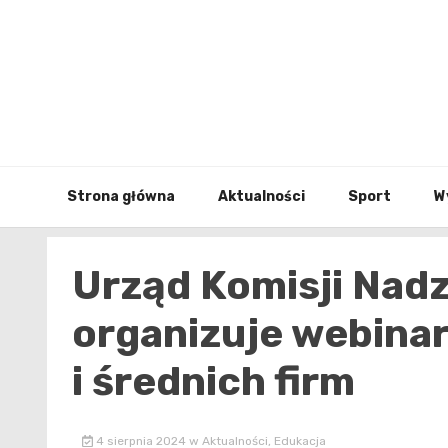
Skip
to
content
Strona główna
Aktualności
Sport
W
Urząd Komisji Nad
organizuje webina
i średnich firm
4 sierpnia 2024
w
Aktualności
,
Edukacja