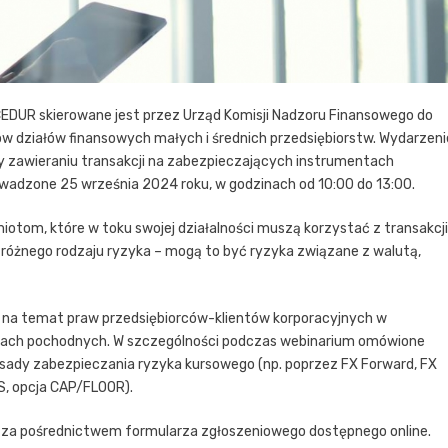
CEDUR skierowane jest przez Urząd Komisji Nadzoru Finansowego do
ów działów finansowych małych i średnich przedsiębiorstw. Wydarzeni
y zawieraniu transakcji na zabezpieczających instrumentach
wadzone 25 września 2024 roku, w godzinach od 10:00 do 13:00.
tom, które w toku swojej działalności muszą korzystać z transakcji
óżnego rodzaju ryzyka – mogą to być ryzyka związane z walutą,
na temat praw przedsiębiorców-klientów korporacyjnych w
entach pochodnych. W szczególności podczas webinarium omówione
zasady zabezpieczania ryzyka kursowego (np. poprzez FX Forward, FX
S, opcja CAP/FLOOR).
ji za pośrednictwem formularza zgłoszeniowego dostępnego online.