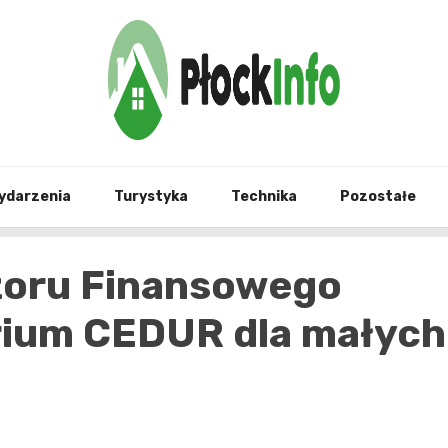
informacje z Płocka i okolic
Płock
ydarzenia
Turystyka
Technika
Pozostałe
zoru Finansowego
rium CEDUR dla małych