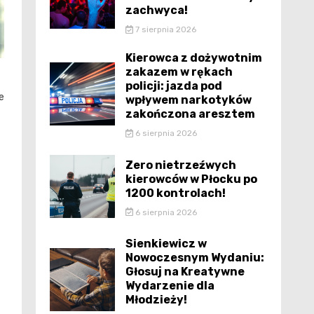
zachwyca!
7 sierpnia 2026
Kierowca z dożywotnim
zakazem w rękach
policji: jazda pod
e
wpływem narkotyków
zakończona aresztem
6 sierpnia 2026
Zero nietrzeźwych
kierowców w Płocku po
1200 kontrolach!
6 sierpnia 2026
Sienkiewicz w
Nowoczesnym Wydaniu:
Głosuj na Kreatywne
Wydarzenie dla
Młodzieży!