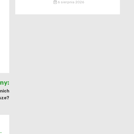
6 sierpnia 2026
jny:
 nich
sze?