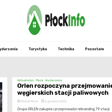
informacje z Płocka i okolic
Płock
ydarzenia
Turystyka
Technika
Pozostałe
Aktualności
Płock
Wydarzenia
Orlen rozpoczyna przejmowani
węgierskich stacji paliwowych
Michał Pluta
6 grudnia 2022
Grupa ORLEN zakupiła i przeprowadzi rebranding 79 stacji