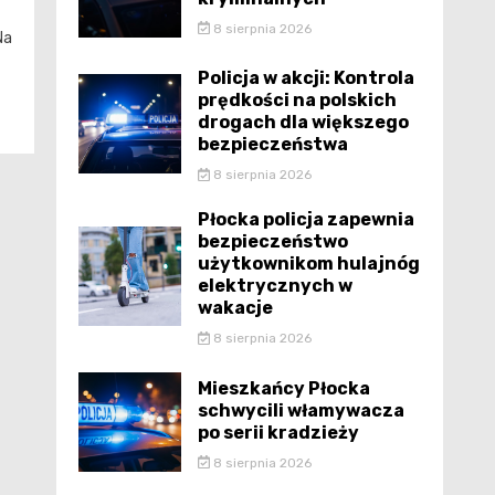
8 sierpnia 2026
Na
Policja w akcji: Kontrola
prędkości na polskich
drogach dla większego
bezpieczeństwa
8 sierpnia 2026
Płocka policja zapewnia
bezpieczeństwo
użytkownikom hulajnóg
elektrycznych w
wakacje
8 sierpnia 2026
Mieszkańcy Płocka
schwycili włamywacza
po serii kradzieży
8 sierpnia 2026