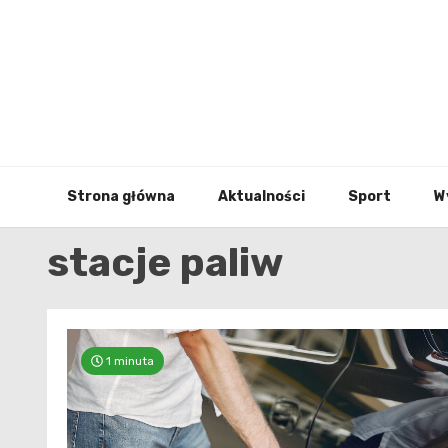
Skip
to
content
Strona główna
Aktualności
Sport
W
stacje paliw
1 minuta