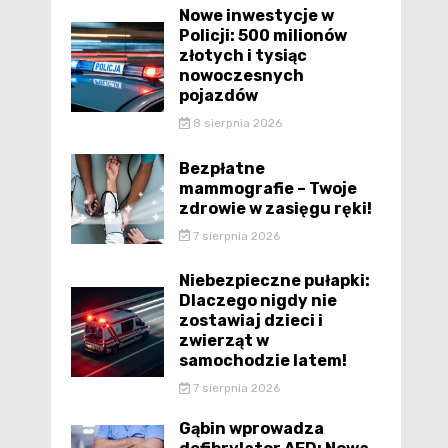
Nowe inwestycje w
Policji: 500 milionów
złotych i tysiąc
nowoczesnych
pojazdów
8 sierpnia 2026
Bezpłatne
mammografie – Twoje
zdrowie w zasięgu ręki!
7 sierpnia 2026
Niebezpieczne pułapki:
Dlaczego nigdy nie
zostawiaj dzieci i
zwierząt w
samochodzie latem!
7 sierpnia 2026
Gąbin wprowadza