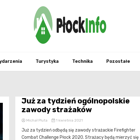
informacje z Płocka i okolic
Płock
ydarzenia
Turystyka
Technika
Pozostałe
Już za tydzień ogólnopolskie
zawody strażaków
Michał Pluta
1 kwietnia 2021
Już za tydzień odbędą się zawody strażackie Firefighter
Combat Challenge Płock 2020. Strażacy będą mierzyć się