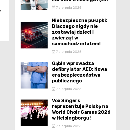
e
7 sierpnia 2026
w
Niebezpieczne pułapki:
Dlaczego nigdy nie
zostawiaj dzieci i
zwierząt w
samochodzie latem!
7 sierpnia 2026
Gąbin wprowadza
defibrylator AED: Nowa
era bezpieczeństwa
publicznego
7 sierpnia 2026
Vox Singers
reprezentuje Polskę na
World Choir Games 2026
w Helsingborgu!
7 sierpnia 2026