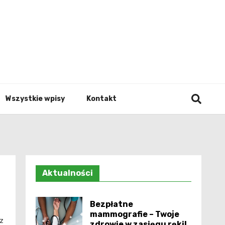
Info.p
Wszystkie wpisy
Kontakt
Aktualności
Bezpłatne
mammografie – Twoje
 z
zdrowie w zasięgu ręki!