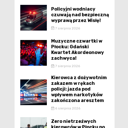
Policyjni wodniacy
czuwają nad bezpieczną
wyprawą przez Wisłę!
7 sierpnia 2026
Muzyczne czwartki w
Płocku: Gdański
Kwartet Akordeonowy
zachwyca!
7 sierpnia 2026
Kierowca z dożywotnim
zakazem w rękach
policji: jazda pod
wpływem narkotyków
zakończona aresztem
6 sierpnia 2026
Zero nietrzeźwych
kierowców w Płocku po