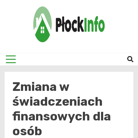
Skip
to
content
informacje z Płocka i okolic
Płock
Zmiana w
świadczeniach
finansowych dla
osób