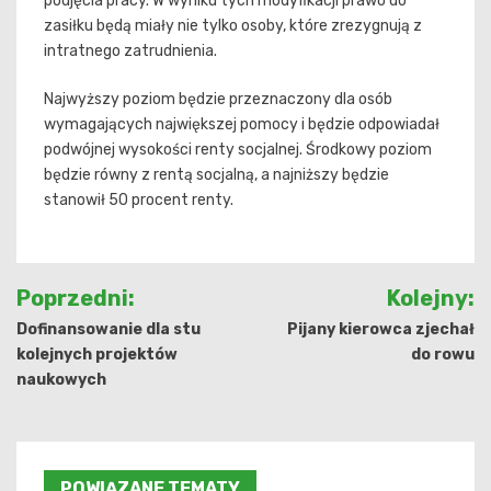
podjęcia pracy. W wyniku tych modyfikacji prawo do
zasiłku będą miały nie tylko osoby, które zrezygnują z
intratnego zatrudnienia.
Najwyższy poziom będzie przeznaczony dla osób
wymagających największej pomocy i będzie odpowiadał
podwójnej wysokości renty socjalnej. Środkowy poziom
będzie równy z rentą socjalną, a najniższy będzie
stanowił 50 procent renty.
Nawigacja
Poprzedni:
Kolejny:
wpisu
Dofinansowanie dla stu
Pijany kierowca zjechał
kolejnych projektów
do rowu
naukowych
POWIĄZANE TEMATY