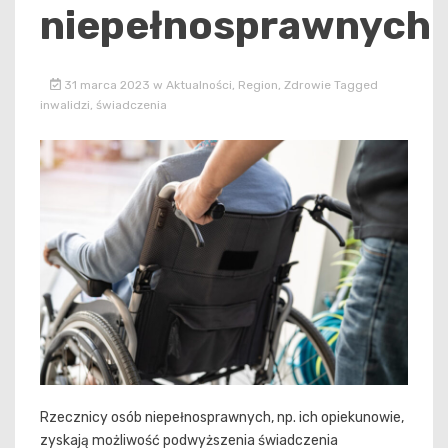
niepełnosprawnych
31 marca 2023
w
Aktualności
,
Region
,
Zdrowie
Tagged
inwalidzi
,
świadczenia
Rzecznicy osób niepełnosprawnych, np. ich opiekunowie,
zyskają możliwość podwyższenia świadczenia