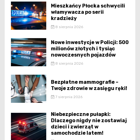
Mieszkańcy Płocka schwycili
włamywacza po serii
kradzieży
8 sierpnia 2026
Nowe inwestycje w Policji: 500
milionów złotych i tysiąc
nowoczesnych pojazdów
8 sierpnia 2026
Bezpłatne mammografie –
Twoje zdrowie w zasięgu ręki!
7 sierpnia 2026
Niebezpieczne pułapki:
Dlaczego nigdy nie zostawiaj
dzieci i zwierząt w
samochodzie latem!