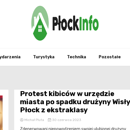
informacje z Płocka i okolic
Płock
ydarzenia
Turystyka
Technika
Pozostałe
Protest kibiców w urzędzie
miasta po spadku drużyny Wisł
Płock z ekstraklasy
Michał Pluta
30 czerwca 2023
Zdenerwowani niepowodzeniem swojej ulubionej drużyny