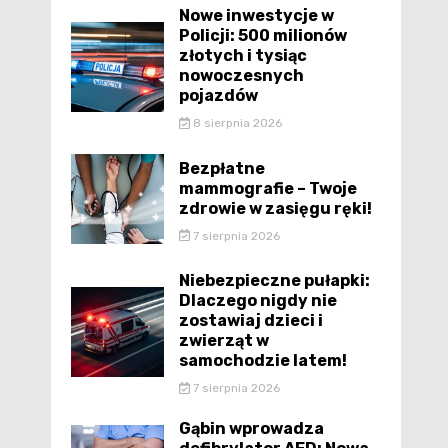
Nowe inwestycje w
Policji: 500 milionów
złotych i tysiąc
nowoczesnych
pojazdów
8 sierpnia 2026
Bezpłatne
mammografie – Twoje
zdrowie w zasięgu ręki!
7 sierpnia 2026
Niebezpieczne pułapki:
Dlaczego nigdy nie
zostawiaj dzieci i
zwierząt w
samochodzie latem!
7 sierpnia 2026
Gąbin wprowadza