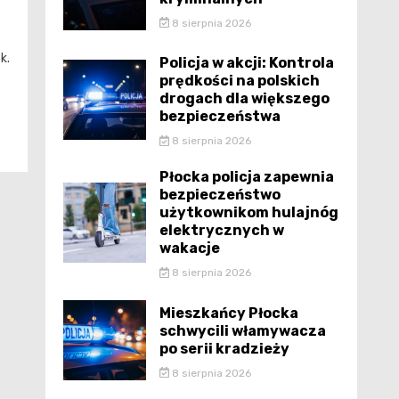
8 sierpnia 2026
k.
Policja w akcji: Kontrola
prędkości na polskich
drogach dla większego
bezpieczeństwa
8 sierpnia 2026
Płocka policja zapewnia
bezpieczeństwo
użytkownikom hulajnóg
elektrycznych w
wakacje
8 sierpnia 2026
Mieszkańcy Płocka
schwycili włamywacza
po serii kradzieży
8 sierpnia 2026