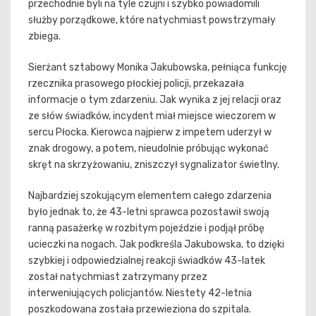
przechodnie byli na tyle czujni i szybko powiadomili
służby porządkowe, które natychmiast powstrzymały
zbiega.
Sierżant sztabowy Monika Jakubowska, pełniąca funkcję
rzecznika prasowego płockiej policji, przekazała
informacje o tym zdarzeniu. Jak wynika z jej relacji oraz
ze słów świadków, incydent miał miejsce wieczorem w
sercu Płocka. Kierowca najpierw z impetem uderzył w
znak drogowy, a potem, nieudolnie próbując wykonać
skręt na skrzyżowaniu, zniszczył sygnalizator świetlny.
Najbardziej szokującym elementem całego zdarzenia
było jednak to, że 43-letni sprawca pozostawił swoją
ranną pasażerkę w rozbitym pojeździe i podjął próbę
ucieczki na nogach. Jak podkreśla Jakubowska, to dzięki
szybkiej i odpowiedzialnej reakcji świadków 43-latek
został natychmiast zatrzymany przez
interweniujących policjantów. Niestety 42-letnia
poszkodowana została przewieziona do szpitala.