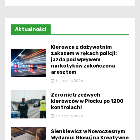
Aktualności
Kierowca z dożywotnim
zakazem w rękach policji:
jazda pod wpływem
narkotyków zakończona
aresztem
6 sierpnia 2026
Zero nietrzeźwych
kierowców w Płocku po 1200
kontrolach!
6 sierpnia 2026
Sienkiewicz w Nowoczesnym
Wydaniu: Głosuj na Kreatywne