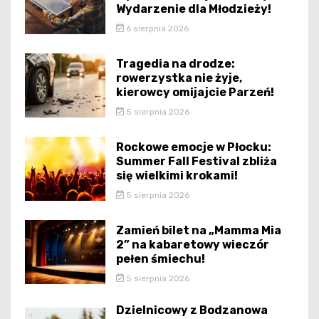
Wydarzenie dla Młodzieży!
6 sierpnia 2026
Tragedia na drodze:
rowerzystka nie żyje,
kierowcy omijajcie Parzeń!
5 sierpnia 2026
Rockowe emocje w Płocku:
Summer Fall Festival zbliża
się wielkimi krokami!
5 sierpnia 2026
Zamień bilet na „Mamma Mia
2” na kabaretowy wieczór
pełen śmiechu!
5 sierpnia 2026
Dzielnicowy z Bodzanowa