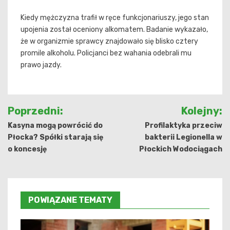
Kiedy mężczyzna trafił w ręce funkcjonariuszy, jego stan
upojenia został oceniony alkomatem. Badanie wykazało,
że w organizmie sprawcy znajdowało się blisko cztery
promile alkoholu. Policjanci bez wahania odebrali mu
prawo jazdy.
Nawigacja
Poprzedni:
Kolejny:
wpisu
Kasyna mogą powrócić do
Profilaktyka przeciw
Płocka? Spółki starają się
bakterii Legionella w
o koncesję
Płockich Wodociągach
POWIĄZANE TEMATY