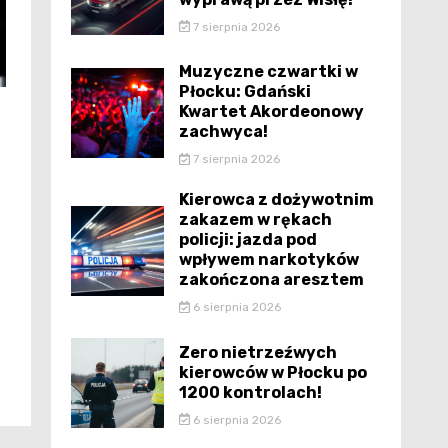
7 sierpnia 2026
Muzyczne czwartki w
Płocku: Gdański
Kwartet Akordeonowy
zachwyca!
7 sierpnia 2026
Kierowca z dożywotnim
zakazem w rękach
policji: jazda pod
wpływem narkotyków
zakończona aresztem
6 sierpnia 2026
Zero nietrzeźwych
kierowców w Płocku po
1200 kontrolach!
6 sierpnia 2026