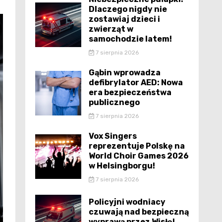
Dlaczego nigdy nie
zostawiaj dzieci i
zwierząt w
samochodzie latem!
7 sierpnia 2026
Gąbin wprowadza
defibrylator AED: Nowa
era bezpieczeństwa
publicznego
7 sierpnia 2026
Vox Singers
reprezentuje Polskę na
World Choir Games 2026
w Helsingborgu!
7 sierpnia 2026
Policyjni wodniacy
czuwają nad bezpieczną
wyprawą przez Wisłę!