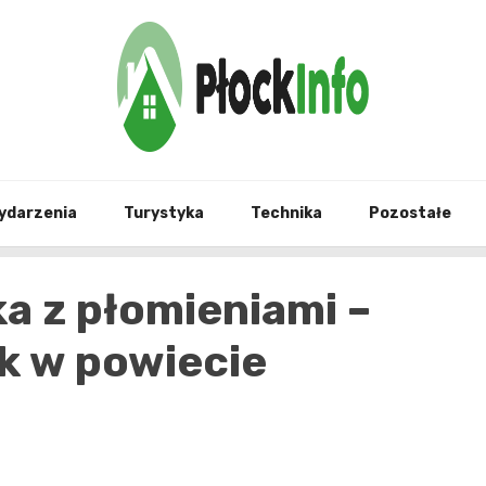
informacje z Płocka i okolic
Płock
ydarzenia
Turystyka
Technika
Pozostałe
a z płomieniami –
ik w powiecie