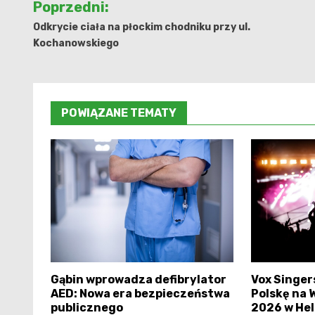
Poprzedni:
wpisu
Odkrycie ciała na płockim chodniku przy ul.
Kochanowskiego
POWIĄZANE TEMATY
Gąbin wprowadza defibrylator
Vox Singer
AED: Nowa era bezpieczeństwa
Polskę na 
publicznego
2026 w Hel