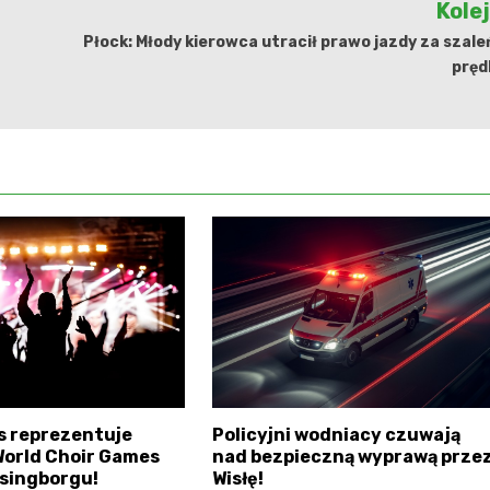
Kole
Płock: Młody kierowca utracił prawo jazdy za szal
pręd
s reprezentuje
Policyjni wodniacy czuwają
World Choir Games
nad bezpieczną wyprawą prze
singborgu!
Wisłę!