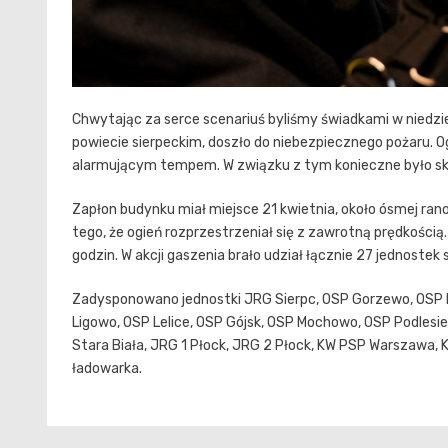
Chwytając za serce scenariuś byliśmy świadkami w niedzie
powiecie sierpeckim, doszło do niebezpiecznego pożaru. Og
alarmującym tempem. W związku z tym konieczne było ski
Zapłon budynku miał miejsce 21 kwietnia, około ósmej rano.
tego, że ogień rozprzestrzeniał się z zawrotną prędkością
godzin. W akcji gaszenia brało udział łącznie 27 jednoste
Zadysponowano jednostki JRG Sierpc, OSP Gorzewo, OSP
Ligowo, OSP Lelice, OSP Gójsk, OSP Mochowo, OSP Podlesi
Stara Biała, JRG 1 Płock, JRG 2 Płock, KW PSP Warszawa, K
ładowarka.
Nawigacja