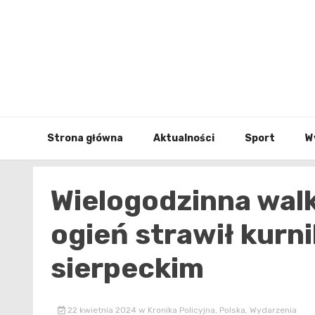
Skip
to
content
Strona główna
Aktualności
Sport
W
Wielogodzinna walk
ogień strawił kurn
sierpeckim
22 kwietnia 2024
w
Kronika Policyjna
,
Polska
,
Wydarzenia