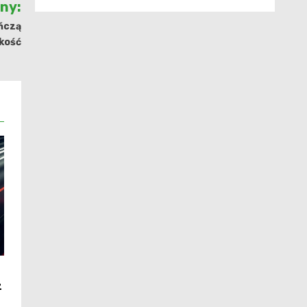
jny:
eńczą
kość
z