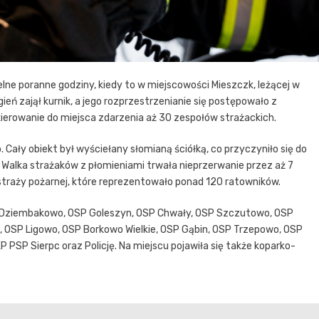
lne poranne godziny, kiedy to w miejscowości Mieszczk, leżącej w
ień zajął kurnik, a jego rozprzestrzenianie się postępowało z
erowanie do miejsca zdarzenia aż 30 zespołów strażackich.
 Cały obiekt był wyściełany słomianą ściółką, co przyczyniło się do
. Walka strażaków z płomieniami trwała nieprzerwanie przez aż 7
k straży pożarnej, które reprezentowało ponad 120 ratowników.
 Dziembakowo, OSP Goleszyn, OSP Chwały, OSP Szczutowo, OSP
e, OSP Ligowo, OSP Borkowo Wielkie, OSP Gąbin, OSP Trzepowo, OSP
P PSP Sierpc oraz Policję. Na miejscu pojawiła się także koparko-