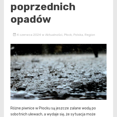
poprzednich
opadów
4 czerwca 2024
w
Aktualności
,
Płock
,
Polska
,
Region
Różne piwnice w Płocku są jeszcze zalane wodą po
sobotnich ulewach, a wydaje się, że sytuacja może