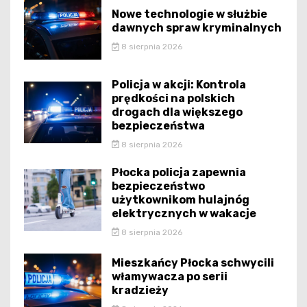
Nowe technologie w służbie
dawnych spraw kryminalnych
8 sierpnia 2026
Policja w akcji: Kontrola
prędkości na polskich
drogach dla większego
bezpieczeństwa
8 sierpnia 2026
Płocka policja zapewnia
bezpieczeństwo
użytkownikom hulajnóg
elektrycznych w wakacje
8 sierpnia 2026
Mieszkańcy Płocka schwycili
włamywacza po serii
kradzieży