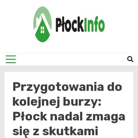
Skip
to
content
informacje z Płocka i okolic
Płock
Przygotowania do
kolejnej burzy:
Płock nadal zmaga
się z skutkami