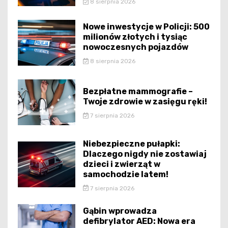
8 sierpnia 2026
Nowe inwestycje w Policji: 500
milionów złotych i tysiąc
nowoczesnych pojazdów
8 sierpnia 2026
Bezpłatne mammografie –
Twoje zdrowie w zasięgu ręki!
7 sierpnia 2026
Niebezpieczne pułapki:
Dlaczego nigdy nie zostawiaj
dzieci i zwierząt w
samochodzie latem!
7 sierpnia 2026
Gąbin wprowadza
defibrylator AED: Nowa era