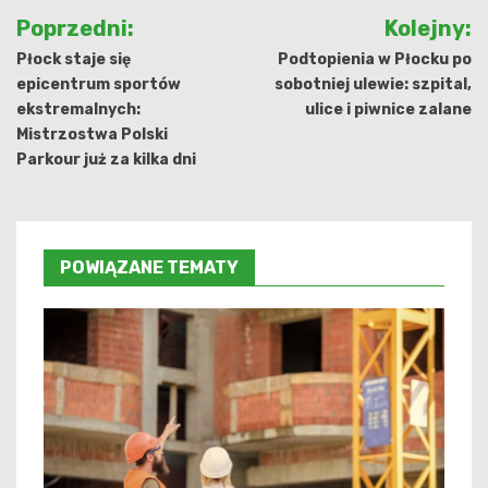
Nawigacja
Poprzedni:
Kolejny:
wpisu
Płock staje się
Podtopienia w Płocku po
epicentrum sportów
sobotniej ulewie: szpital,
ekstremalnych:
ulice i piwnice zalane
Mistrzostwa Polski
Parkour już za kilka dni
POWIĄZANE TEMATY