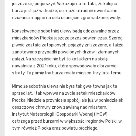
jeszcze się pogorszyć. Wskazuje na to fakt, że kolejna
burza jest już w drodze, co może utrudnić ewentualne
działania mające na celu usunięcie zgromadzonej wody.
Konsekwencje sobotniej ulewy będą odczuwalne przez
mieszkańców Płocka jeszcze przez pewien czas. Szereg
piwnic zostało zatopionych, pojazdy zniszczone, a także
zanotowano przypadki powalonych drzew i złamanych
gałęzi. Na szczęście nie był to kataklizm na skalę
nawałnicy z 2021 roku, która spowodowała olbrzymie
straty. Ta pamiętna burza miała miejsce trzy lata temu.
Mimo że sobotnia ulewa nie była tak gwałtowna jak ta
sprzed lat, i tak wpływa na życie setek mieszkańców
Płocka. Niedziela przyniosła spokój, ale już w poniedziałek
deszczowe chmury znów zawisną nad miastem.
Instytut Meteorologii i Gospodarki Wodnej (IMGW)
ostrzega przed burzami w większości regionów Polski, w
tym również Płocka oraz powiatu płockiego.