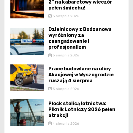
2” na kabaretowy wieczór
pełen śmiechu!
5 sierpnia 2026
Dzielnicowy z Bodzanowa
wyróżniony za
zaangażowanie i
profesjonalizm
5 sierpnia 2026
Prace budowlane na ulicy
Akacjowej w Wyszogrodzie
ruszają 4 sierpnia
5 sierpnia 2026
Płock stolicą lotnictwa:
Piknik Lotniczy 2026 pełen
atrakcji
4 sierpnia 2026