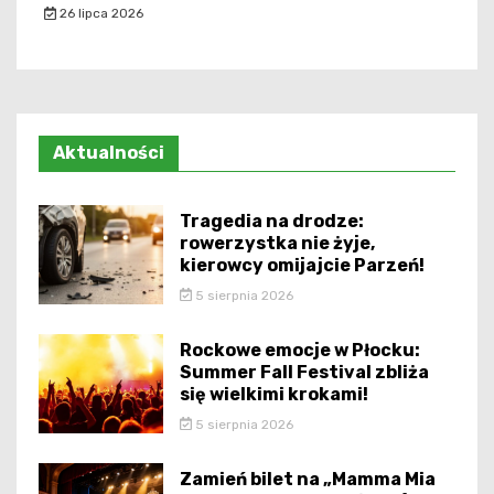
26 lipca 2026
Aktualności
Tragedia na drodze:
rowerzystka nie żyje,
kierowcy omijajcie Parzeń!
5 sierpnia 2026
Rockowe emocje w Płocku:
Summer Fall Festival zbliża
się wielkimi krokami!
5 sierpnia 2026
Zamień bilet na „Mamma Mia