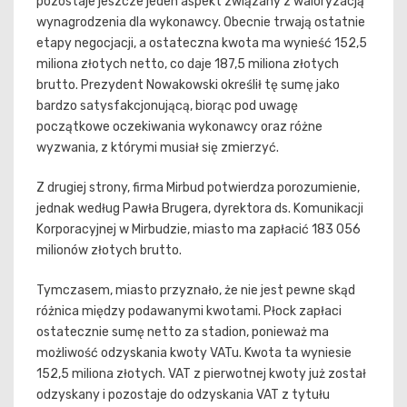
pozostaje jeszcze jeden aspekt związany z waloryzacją
wynagrodzenia dla wykonawcy. Obecnie trwają ostatnie
etapy negocjacji, a ostateczna kwota ma wynieść 152,5
miliona złotych netto, co daje 187,5 miliona złotych
brutto. Prezydent Nowakowski określił tę sumę jako
bardzo satysfakcjonującą, biorąc pod uwagę
początkowe oczekiwania wykonawcy oraz różne
wyzwania, z którymi musiał się zmierzyć.
Z drugiej strony, firma Mirbud potwierdza porozumienie,
jednak według Pawła Brugera, dyrektora ds. Komunikacji
Korporacyjnej w Mirbudzie, miasto ma zapłacić 183 056
milionów złotych brutto.
Tymczasem, miasto przyznało, że nie jest pewne skąd
różnica między podawanymi kwotami. Płock zapłaci
ostatecznie sumę netto za stadion, ponieważ ma
możliwość odzyskania kwoty VATu. Kwota ta wyniesie
152,5 miliona złotych. VAT z pierwotnej kwoty już został
odzyskany i pozostaje do odzyskania VAT z tytułu