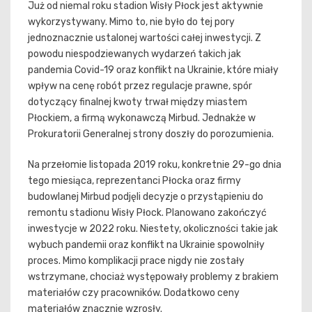
Już od niemal roku stadion Wisły Płock jest aktywnie
wykorzystywany. Mimo to, nie było do tej pory
jednoznacznie ustalonej wartości całej inwestycji. Z
powodu niespodziewanych wydarzeń takich jak
pandemia Covid-19 oraz konflikt na Ukrainie, które miały
wpływ na cenę robót przez regulacje prawne, spór
dotyczący finalnej kwoty trwał między miastem
Płockiem, a firmą wykonawczą Mirbud. Jednakże w
Prokuratorii Generalnej strony doszły do porozumienia.
Na przełomie listopada 2019 roku, konkretnie 29-go dnia
tego miesiąca, reprezentanci Płocka oraz firmy
budowlanej Mirbud podjęli decyzje o przystąpieniu do
remontu stadionu Wisły Płock. Planowano zakończyć
inwestycje w 2022 roku. Niestety, okoliczności takie jak
wybuch pandemii oraz konflikt na Ukrainie spowolniły
proces. Mimo komplikacji prace nigdy nie zostały
wstrzymane, chociaż występowały problemy z brakiem
materiałów czy pracowników. Dodatkowo ceny
materiałów znacznie wzrosły.