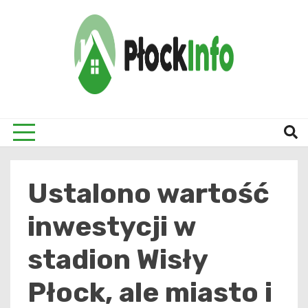
Skip
to
content
informacje z Płocka i okolic
Płock
Ustalono wartość
inwestycji w
stadion Wisły
Płock, ale miasto i