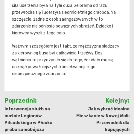
siła uderzenia była na tyle duża, że brama od razu
przewróciła się i uderzyła siedmioletniego chłopca. Na
szczęście, żadne z osób zaangażowanych w to
zdarzenie nie odniosło poważnych obrażeń. Dziecko i
kierowca wyszli z tego cało.
Ważnym szczegółem jest fakt, że mężczyzna siedzący
za kierownicą busa był całkowicie trzeźwy. Bez
wątpienia to przyczyniło się do tego, że udało mu się
uniknąć poważniejszych konsekwencji tego
niebezpiecznego zdarzenia.
Nawigacja
Poprzedni:
Kolejny:
wpisu
Interwencja służb na
Jak wybrać idealne
moście Legionów
Mieszkanie w Nowej Woli:
Piłsudskiego w Płocku –
Przewodnik dla
próba samobójcza
kupujących