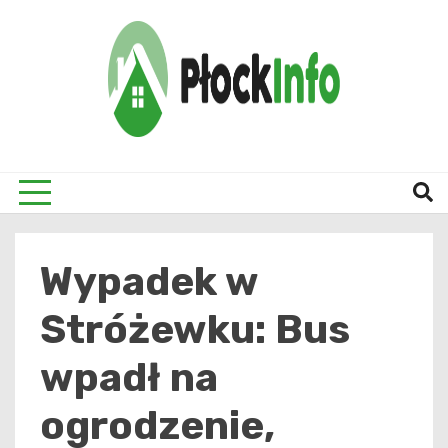
Skip
to
content
informacje z Płocka i okolic
Płock
Wypadek w
Stróżewku: Bus
wpadł na
ogrodzenie,