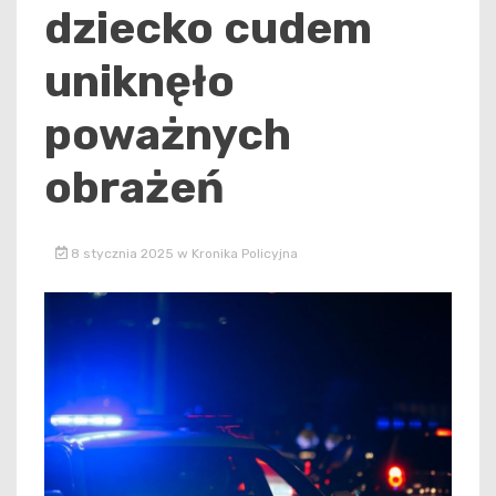
dziecko cudem
uniknęło
poważnych
obrażeń
8 stycznia 2025
w
Kronika Policyjna