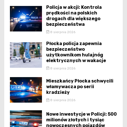
Policja w akcji: Kontrola
prędkości na polskich
drogach dla większego
bezpieczeństwa
8 sierpnia 2026
Płocka policja zapewnia
bezpieczeństwo
użytkownikom hulajnóg
elektrycznych w wakacje
8 sierpnia 2026
Mieszkańcy Płocka schwycili
włamywacza po serii
kradzieży
8 sierpnia 2026
Nowe inwestycje w Policji: 500
milionów złotych i tysiąc
nowoczesnych pojazdów