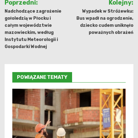
Poprzedni:
Kolejny:
wpisu
Nadchodzące zagrożenie
Wypadek w Stróżewku:
gołoledzią w Płocku i
Bus wpadł na ogrodzenie,
całym województwie
dziecko cudem uniknęło
mazowieckim, według
poważnych obrażeń
Instytutu Meteorologii i
Gospodarki Wodnej
POWIĄZANE TEMATY