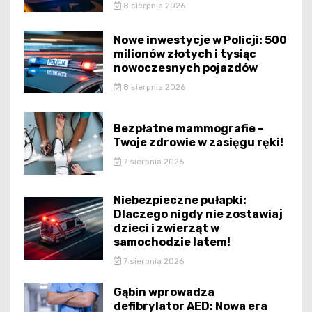
8 sierpnia 2026
Nowe inwestycje w Policji: 500
milionów złotych i tysiąc
nowoczesnych pojazdów
8 sierpnia 2026
Bezpłatne mammografie –
Twoje zdrowie w zasięgu ręki!
7 sierpnia 2026
Niebezpieczne pułapki:
Dlaczego nigdy nie zostawiaj
dzieci i zwierząt w
samochodzie latem!
7 sierpnia 2026
Gąbin wprowadza
defibrylator AED: Nowa era