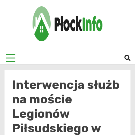
Skip
to
content
informacje z Płocka i okolic
Płock
Interwencja służb
na moście
Legionów
Piłsudskiego w