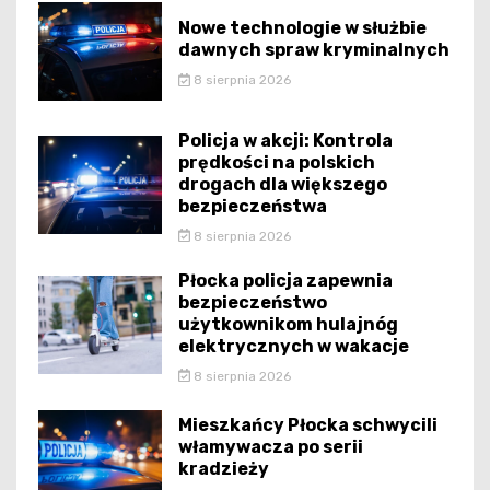
Nowe technologie w służbie
dawnych spraw kryminalnych
8 sierpnia 2026
Policja w akcji: Kontrola
prędkości na polskich
drogach dla większego
bezpieczeństwa
8 sierpnia 2026
Płocka policja zapewnia
bezpieczeństwo
użytkownikom hulajnóg
elektrycznych w wakacje
8 sierpnia 2026
Mieszkańcy Płocka schwycili
włamywacza po serii
kradzieży