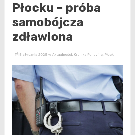
Płocku – próba
samobójcza
zdławiona
8 stycznia 2025
w
Aktualności
,
Kronika Policyjna
,
Płock