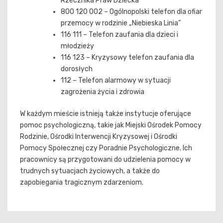
Rzecznika Praw Dziecka
800 120 002 – Ogólnopolski telefon dla ofiar
przemocy w rodzinie „Niebieska Linia”
116 111 – Telefon zaufania dla dzieci i
młodzieży
116 123 – Kryzysowy telefon zaufania dla
dorosłych
112 – Telefon alarmowy w sytuacji
zagrożenia życia i zdrowia
W każdym mieście istnieją także instytucje oferujące
pomoc psychologiczną, takie jak Miejski Ośrodek Pomocy
Rodzinie, Ośrodki Interwencji Kryzysowej i Ośrodki
Pomocy Społecznej czy Poradnie Psychologiczne. Ich
pracownicy są przygotowani do udzielenia pomocy w
trudnych sytuacjach życiowych, a także do
zapobiegania tragicznym zdarzeniom.
Nawigacja