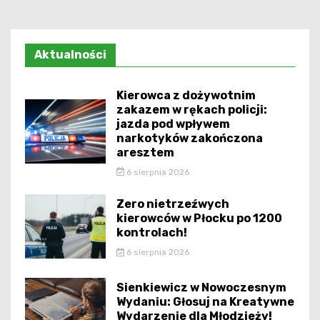
Aktualności
Kierowca z dożywotnim
zakazem w rękach policji:
jazda pod wpływem
narkotyków zakończona
aresztem
6 sierpnia 2026
Zero nietrzeźwych
kierowców w Płocku po 1200
kontrolach!
6 sierpnia 2026
Sienkiewicz w Nowoczesnym
Wydaniu: Głosuj na Kreatywne
Wydarzenie dla Młodzieży!