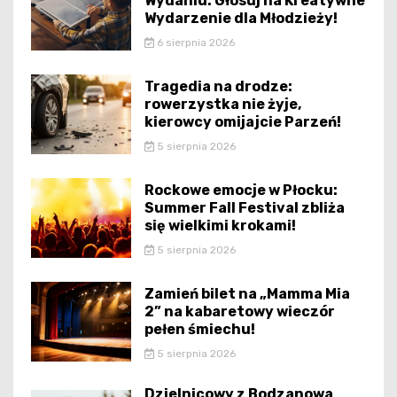
Wydaniu: Głosuj na Kreatywne
Wydarzenie dla Młodzieży!
6 sierpnia 2026
Tragedia na drodze:
rowerzystka nie żyje,
kierowcy omijajcie Parzeń!
5 sierpnia 2026
Rockowe emocje w Płocku:
Summer Fall Festival zbliża
się wielkimi krokami!
5 sierpnia 2026
Zamień bilet na „Mamma Mia
2” na kabaretowy wieczór
pełen śmiechu!
5 sierpnia 2026
Dzielnicowy z Bodzanowa