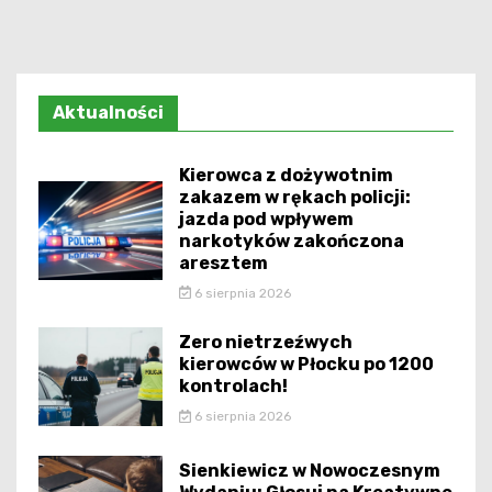
Aktualności
Kierowca z dożywotnim
zakazem w rękach policji:
jazda pod wpływem
narkotyków zakończona
aresztem
6 sierpnia 2026
Zero nietrzeźwych
kierowców w Płocku po 1200
kontrolach!
6 sierpnia 2026
Sienkiewicz w Nowoczesnym