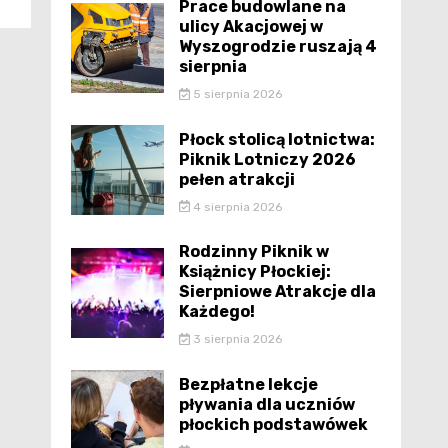
Prace budowlane na
ulicy Akacjowej w
Wyszogrodzie ruszają 4
sierpnia
5 sierpnia 2026
Płock stolicą lotnictwa:
Piknik Lotniczy 2026
pełen atrakcji
4 sierpnia 2026
Rodzinny Piknik w
Książnicy Płockiej:
Sierpniowe Atrakcje dla
Każdego!
3 sierpnia 2026
Bezpłatne lekcje
pływania dla uczniów
płockich podstawówek