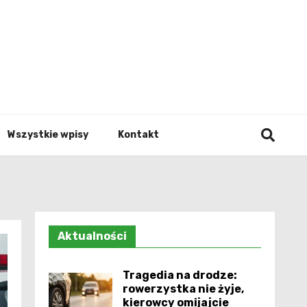
Info.p
Wszystkie wpisy
Kontakt
Aktualności
Tragedia na drodze:
rowerzystka nie żyje,
kierowcy omijajcie