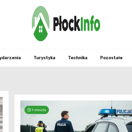
informacje z Płocka i okolic
Płock
ydarzenia
Turystyka
Technika
Pozostałe
1 minuta