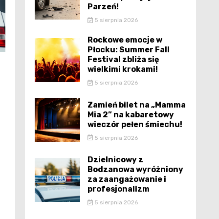
Parzeń!
5 sierpnia 2026
Rockowe emocje w
Płocku: Summer Fall
Festival zbliża się
wielkimi krokami!
5 sierpnia 2026
Zamień bilet na „Mamma
Mia 2” na kabaretowy
wieczór pełen śmiechu!
5 sierpnia 2026
Dzielnicowy z
Bodzanowa wyróżniony
za zaangażowanie i
profesjonalizm
5 sierpnia 2026