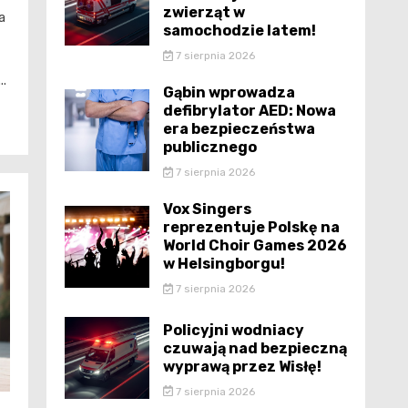
zwierząt w
a
samochodzie latem!
7 sierpnia 2026
..
Gąbin wprowadza
defibrylator AED: Nowa
era bezpieczeństwa
publicznego
7 sierpnia 2026
Vox Singers
reprezentuje Polskę na
World Choir Games 2026
w Helsingborgu!
7 sierpnia 2026
Policyjni wodniacy
czuwają nad bezpieczną
wyprawą przez Wisłę!
7 sierpnia 2026