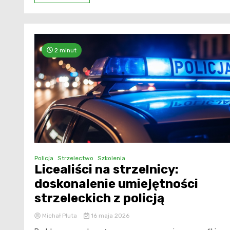
2 minut
Policja
Strzelectwo
Szkolenia
Licealiści na strzelnicy:
doskonalenie umiejętności
strzeleckich z policją
Michał Pluta
16 maja 2026