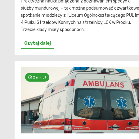
Praktyczna nauka połączona z poznawaniem specyfiki
służby mundurowej – tak można podsumować czwartkow
spotkanie młodzieży z I Liceum Ogólnokształcącego PUL im
4 Pułku Strzelców Konnych na strzelnicy LOK w Płocku.
Trzecie klasy miały sposobność...
Czytaj dalej
2 minut