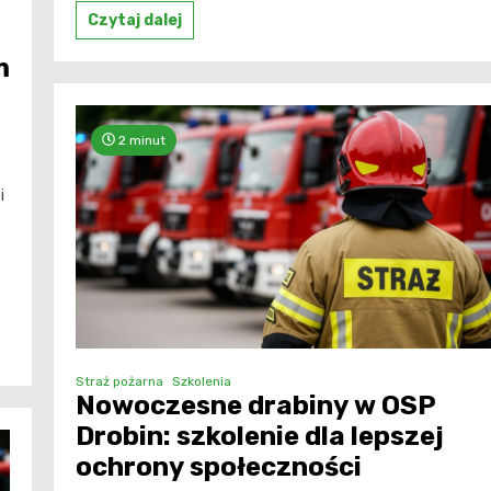
Czytaj dalej
m
2 minut
i
Straż pożarna
Szkolenia
Nowoczesne drabiny w OSP
Drobin: szkolenie dla lepszej
ochrony społeczności