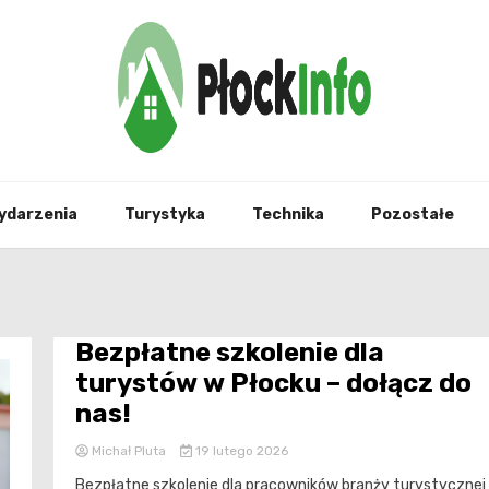
informacje z Płocka i okolic
Płock
ydarzenia
Turystyka
Technika
Pozostałe
Bezpłatne szkolenie dla
turystów w Płocku – dołącz do
nas!
Michał Pluta
19 lutego 2026
Bezpłatne szkolenie dla pracowników branży turystycznej