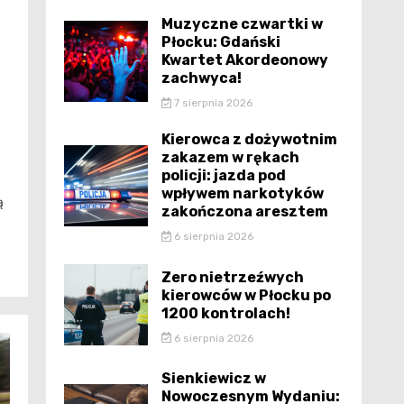
Muzyczne czwartki w
Płocku: Gdański
Kwartet Akordeonowy
zachwyca!
7 sierpnia 2026
Kierowca z dożywotnim
zakazem w rękach
policji: jazda pod
wpływem narkotyków
ą
zakończona aresztem
6 sierpnia 2026
Zero nietrzeźwych
kierowców w Płocku po
1200 kontrolach!
6 sierpnia 2026
Sienkiewicz w
Nowoczesnym Wydaniu: