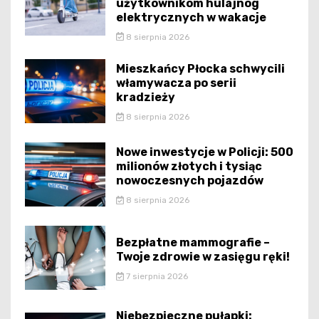
użytkownikom hulajnóg
elektrycznych w wakacje
8 sierpnia 2026
Mieszkańcy Płocka schwycili
włamywacza po serii
kradzieży
8 sierpnia 2026
Nowe inwestycje w Policji: 500
milionów złotych i tysiąc
nowoczesnych pojazdów
8 sierpnia 2026
Bezpłatne mammografie –
Twoje zdrowie w zasięgu ręki!
7 sierpnia 2026
Niebezpieczne pułapki: