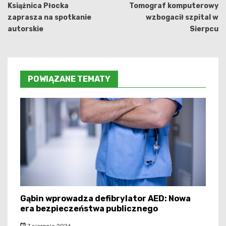
wpisu
Książnica Płocka
Tomograf komputerowy
zaprasza na spotkanie
wzbogacił szpital w
autorskie
Sierpcu
POWIĄZANE TEMATY
Gąbin wprowadza defibrylator AED: Nowa
era bezpieczeństwa publicznego
7 sierpnia 2026