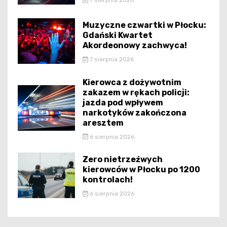
7 sierpnia 2026
Muzyczne czwartki w Płocku:
Gdański Kwartet
Akordeonowy zachwyca!
7 sierpnia 2026
Kierowca z dożywotnim
zakazem w rękach policji:
jazda pod wpływem
narkotyków zakończona
aresztem
6 sierpnia 2026
Zero nietrzeźwych
kierowców w Płocku po 1200
kontrolach!
6 sierpnia 2026