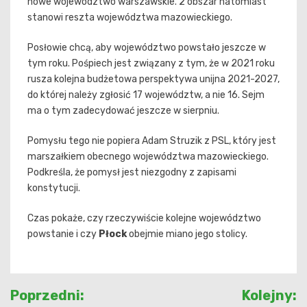
nowe województwo warszawskie. 2 obszar natomiast
stanowi reszta województwa mazowieckiego.
Posłowie chcą, aby województwo powstało jeszcze w
tym roku. Pośpiech jest związany z tym, że w 2021 roku
rusza kolejna budżetowa perspektywa unijna 2021-2027,
do której należy zgłosić 17 województw, a nie 16. Sejm
ma o tym zadecydować jeszcze w sierpniu.
Pomysłu tego nie popiera Adam Struzik z PSL, który jest
marszałkiem obecnego województwa mazowieckiego.
Podkreśla, że pomysł jest niezgodny z zapisami
konstytucji.
Czas pokaże, czy rzeczywiście kolejne województwo
powstanie i czy
Płock
obejmie miano jego stolicy.
Nawigacja
Poprzedni:
Kolejny: