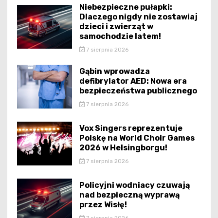
Niebezpieczne pułapki:
Dlaczego nigdy nie zostawiaj
dzieci i zwierząt w
samochodzie latem!
7 sierpnia 2026
Gąbin wprowadza
defibrylator AED: Nowa era
bezpieczeństwa publicznego
7 sierpnia 2026
Vox Singers reprezentuje
Polskę na World Choir Games
2026 w Helsingborgu!
7 sierpnia 2026
Policyjni wodniacy czuwają
nad bezpieczną wyprawą
przez Wisłę!