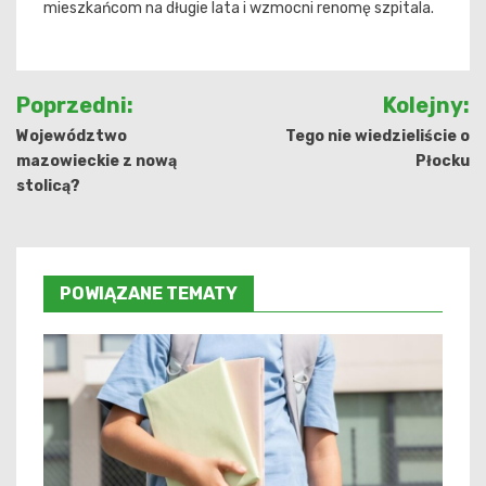
mieszkańcom na długie lata i wzmocni renomę szpitala.
Nawigacja
Poprzedni:
Kolejny:
wpisu
Województwo
Tego nie wiedzieliście o
mazowieckie z nową
Płocku
stolicą?
POWIĄZANE TEMATY