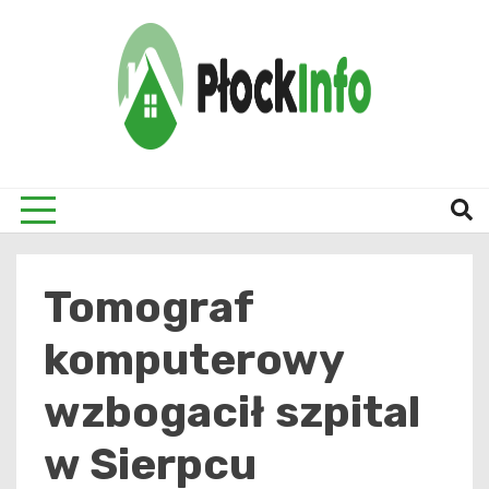
Skip
to
content
informacje z Płocka i okolic
Płock
Tomograf
komputerowy
wzbogacił szpital
w Sierpcu