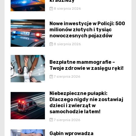
kradzieży
8 sierpnia 2026
Nowe inwestycje w Policji: 500
milionów złotych i tysiąc
nowoczesnych pojazdów
8 sierpnia 2026
Bezpłatne mammografie –
Twoje zdrowie w zasięgu ręki!
7 sierpnia 2026
Niebezpieczne pułapki:
Dlaczego nigdy nie zostawiaj
dzieci i zwierząt w
samochodzie latem!
7 sierpnia 2026
Gąbin wprowadza