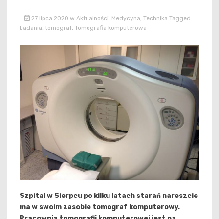
27 lipca 2020
w
Aktualności
,
Medycyna
,
Technika
Tagged
badania
,
tomograf
,
Tomografia komputerowa
Szpital w Sierpcu po kilku latach starań nareszcie
ma w swoim zasobie tomograf komputerowy.
Pracownia tomografii komputerowej jest na