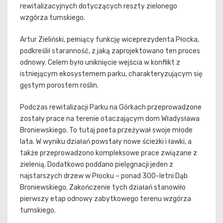
rewitalizacyjnych dotyczących reszty zielonego
wzgórza tumskiego.
Artur Zieliński, pełniący funkcję wiceprezydenta Płocka,
podkreślił staranność, z jaką zaprojektowano ten proces
odnowy. Celem było uniknięcie wejścia w konflikt z
istniejącym ekosystemem parku, charakteryzującym się
gęstym porostem roślin.
Podczas rewitalizacji Parku na Górkach przeprowadzone
zostały prace na terenie otaczającym dom Władysława
Broniewskiego. To tutaj poeta przeżywał swoje młode
lata. W wyniku działań powstały nowe ścieżki i ławki, a
także przeprowadzono kompleksowe prace związane z
zielenią. Dodatkowo poddano pielęgnacji jeden z
najstarszych drzew w Płocku – ponad 300-letni Dąb
Broniewskiego. Zakończenie tych działań stanowiło
pierwszy etap odnowy zabytkowego terenu wzgórza
tumskiego.