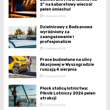
2” na kabaretowy wieczór
pełen śmiechu!
5 sierpnia 2026
Dzielnicowy z Bodzanowa
wyróżniony za
zaangażowanie i
profesjonalizm
5 sierpnia 2026
Prace budowlane na ulicy
Akacjowej w Wyszogrodzie
ruszają 4 sierpnia
5 sierpnia 2026
Płock stolicą lotnictwa:
Piknik Lotniczy 2026 pełen
atrakcji
4 sierpnia 2026