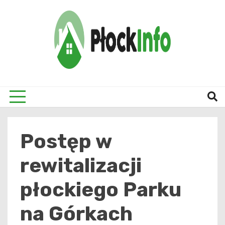
Skip
to
content
informacje z Płocka i okolic
Płock
Postęp w
rewitalizacji
płockiego Parku
na Górkach