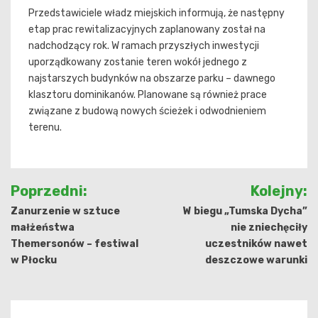
Przedstawiciele władz miejskich informują, że następny
etap prac rewitalizacyjnych zaplanowany został na
nadchodzący rok. W ramach przyszłych inwestycji
uporządkowany zostanie teren wokół jednego z
najstarszych budynków na obszarze parku – dawnego
klasztoru dominikanów. Planowane są również prace
związane z budową nowych ścieżek i odwodnieniem
terenu.
Nawigacja
Poprzedni:
Kolejny:
wpisu
Zanurzenie w sztuce
W biegu „Tumska Dycha”
małżeństwa
nie zniechęciły
Themersonów – festiwal
uczestników nawet
w Płocku
deszczowe warunki