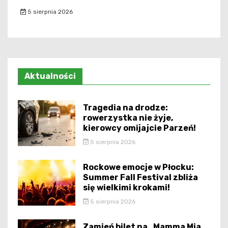
5 sierpnia 2026
Aktualności
Tragedia na drodze:
rowerzystka nie żyje,
kierowcy omijajcie Parzeń!
5 sierpnia 2026
Rockowe emocje w Płocku:
Summer Fall Festival zbliża
się wielkimi krokami!
5 sierpnia 2026
Zamień bilet na „Mamma Mia