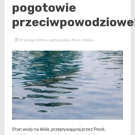
pogotowie
przeciwpowodziowe
19 lutego 2024
w
Aktualności
,
Płock
,
Polska
Stan wody na Wiśle, przepływającej przez Płock,