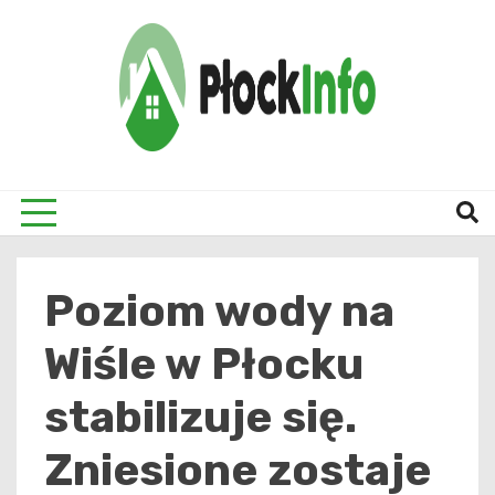
Skip
to
content
informacje z Płocka i okolic
Płock
Poziom wody na
Wiśle w Płocku
stabilizuje się.
Zniesione zostaje