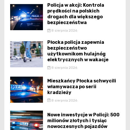
Policja w akcji: Kontrola
prędkości na polskich
drogach dla większego
bezpieczeństwa
8 sierpnia 2026
Płocka policja zapewnia
bezpieczeństwo
użytkownikom hulajnóg
elektrycznych w wakacje
8 sierpnia 2026
Mieszkańcy Płocka schwycili
włamywacza po serii
kradzieży
8 sierpnia 2026
Nowe inwestycje w Policji: 500
milionów złotych i tysiąc
nowoczesnych pojazdów