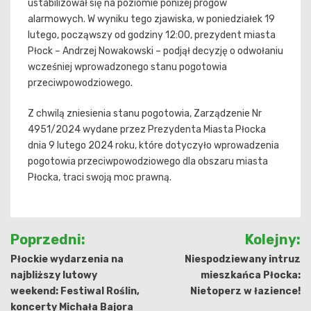
ustabilizował się na poziomie poniżej prógów
alarmowych. W wyniku tego zjawiska, w poniedziałek 19
lutego, począwszy od godziny 12:00, prezydent miasta
Płock – Andrzej Nowakowski – podjął decyzję o odwołaniu
wcześniej wprowadzonego stanu pogotowia
przeciwpowodziowego.
Z chwilą zniesienia stanu pogotowia, Zarządzenie Nr
4951/2024 wydane przez Prezydenta Miasta Płocka
dnia 9 lutego 2024 roku, które dotyczyło wprowadzenia
pogotowia przeciwpowodziowego dla obszaru miasta
Płocka, traci swoją moc prawną.
Nawigacja
Poprzedni:
Kolejny:
wpisu
Płockie wydarzenia na
Niespodziewany intruz
najbliższy lutowy
mieszkańca Płocka:
weekend: Festiwal Roślin,
Nietoperz w łazience!
koncerty Michała Bajora