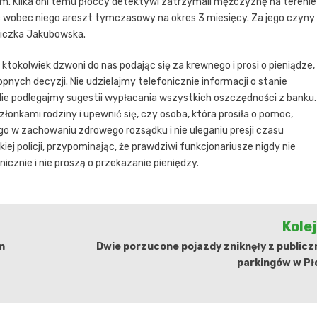
. Kilka dni temu płoccy detektywi zatrzymali mężczyznę na terenie
ć wobec niego areszt tymczasowy na okres 3 miesięcy. Za jego czyny
zniczka Jakubowska.
 ktokolwiek dzwoni do nas podając się za krewnego i prosi o pieniądze,
ych decyzji. Nie udzielajmy telefonicznie informacji o stanie
e podlegajmy sugestii wypłacania wszystkich oszczędności z banku.
onkami rodziny i upewnić się, czy osoba, która prosiła o pomoc,
ego w zachowaniu zdrowego rozsądku i nie uleganiu presji czasu
j policji, przypominając, że prawdziwi funkcjonariusze nigdy nie
cznie i nie proszą o przekazanie pieniędzy.
Kole
m
Dwie porzucone pojazdy zniknęły z public
parkingów w Pł