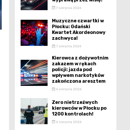
7 sierpnia 2026
Muzyczne czwartki w
Płocku: Gdański
Kwartet Akordeonowy
zachwyca!
7 sierpnia 2026
Kierowca z dożywotnim
zakazem w rękach
policji: jazda pod
wpływem narkotyków
zakończona aresztem
6 sierpnia 2026
Zero nietrzeźwych
kierowców w Płocku po
1200 kontrolach!
6 sierpnia 2026