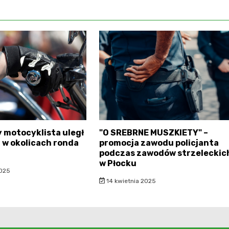
 motocyklista uległ
"O SREBRNE MUSZKIETY" –
w okolicach ronda
promocja zawodu policjanta
podczas zawodów strzeleckic
w Płocku
2025
14 kwietnia 2025