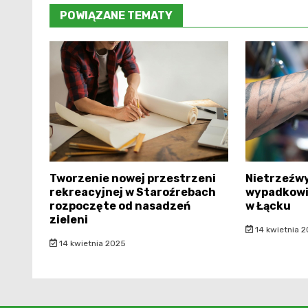
POWIĄZANE TEMATY
Tworzenie nowej przestrzeni
Nietrzeźwy
rekreacyjnej w Staroźrebach
wypadkowi 
rozpoczęte od nasadzeń
w Łącku
zieleni
14 kwietnia 
14 kwietnia 2025