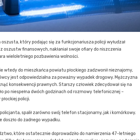
a oszusta, który podając się za funkcjonariusza policji wyłudzał
cz oszustw finansowych, nakłaniał swoje ofiary do niszczenia
ara wieloletniego pozbawienia wolności.
ie wtedy do mieszkańca powiatu płockiego zadzwonił nieznajomy,
ozmówcy jest odpowiedzialna za poważny wypadek drogowy. Mężczyzna
iknąć konsekwencji prawnych. Starszy człowiek zdecydował się na
ło po niespełna dwóch godzinach od rozmowy telefonicznej –
ockiej policji.
olicjanta, spalił zarówno swój telefon stacjonarny, jak i komórkowy.
nie doszło do żadnego wypadku.
śledztwo, które ostatecznie doprowadziło do namierzenia 47-letniego