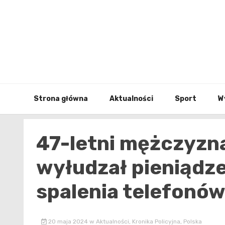
Skip
to
content
Strona główna
Aktualności
Sport
W
47-letni mężczyzna
wyłudzał pieniądze
spalenia telefonów
20 maja 2024
w
Aktualności
,
Kronika Policyjna
,
Polska