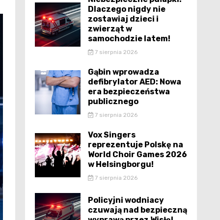
Dlaczego nigdy nie
zostawiaj dzieci i
zwierząt w
samochodzie latem!
7 sierpnia 2026
Gąbin wprowadza
defibrylator AED: Nowa
era bezpieczeństwa
publicznego
7 sierpnia 2026
Vox Singers
reprezentuje Polskę na
World Choir Games 2026
w Helsingborgu!
7 sierpnia 2026
Policyjni wodniacy
czuwają nad bezpieczną
wyprawą przez Wisłę!