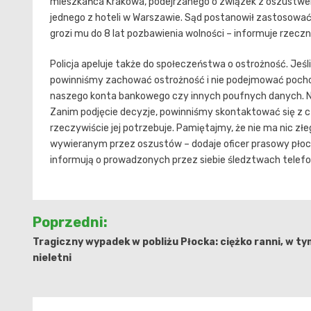
mieszkańca Krakowa, podejrzanego o związek z oszustwem
jednego z hoteli w Warszawie. Sąd postanowił zastosowa
grozi mu do 8 lat pozbawienia wolności – informuje rzec
Policja apeluje także do społeczeństwa o ostrożność. Jeśli
powinniśmy zachować ostrożność i nie podejmować pochopn
naszego konta bankowego czy innych poufnych danych. Ni
Zanim podjęcie decyzje, powinniśmy skontaktować się z czł
rzeczywiście jej potrzebuje. Pamiętajmy, że nie ma nic zł
wywieranym przez oszustów – dodaje oficer prasowy płockie
informują o prowadzonych przez siebie śledztwach telefoni
Nawigacja
Poprzedni:
wpisu
Tragiczny wypadek w pobliżu Płocka: ciężko ranni, w ty
nieletni