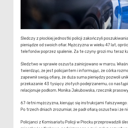
Śledczy z płockiej jednostki policji zakończyli poszukiwani
pieniądze od swoich ofiar. Mężczyzna w wieku 47 lat, opró
telefonów poprzez spalenie. Za te czyny grozi mu teraz k
Śledztwo w sprawie oszusta zainicjowano w marcu. Właśn
twierdząc, że jest policjantem i informując, że córka r
zapewnił swoją ofiarę, że duża suma pieniędzy pozwoli un
przekazanie 43 tysięcy złotych podejrzanemu, co nastąpi
relacjonuje podkom. Monika Jakubowska, rzecznik prasowy pł
67-letni mężczyzna, kierując się instrukcjami fałszywego p
Po trzech dniach zrozumiał, że padł ofiarą oszustwa i że 
Policjanci z Komisariatu Policji w Płocku przeprowadzili 