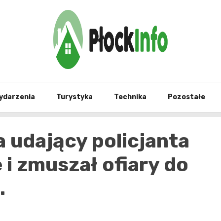
informacje z Płocka i okolic
Płock
ydarzenia
Turystyka
Technika
Pozostałe
 udający policjanta
 i zmuszał ofiary do
.