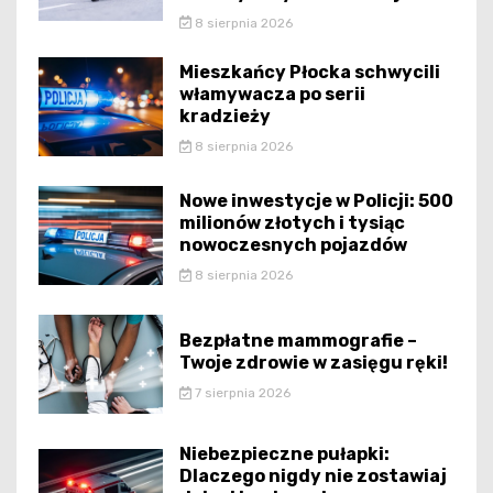
8 sierpnia 2026
Mieszkańcy Płocka schwycili
włamywacza po serii
kradzieży
8 sierpnia 2026
Nowe inwestycje w Policji: 500
milionów złotych i tysiąc
nowoczesnych pojazdów
8 sierpnia 2026
Bezpłatne mammografie –
Twoje zdrowie w zasięgu ręki!
7 sierpnia 2026
Niebezpieczne pułapki:
Dlaczego nigdy nie zostawiaj