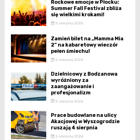
Rockowe emocje w Płocku:
Summer Fall Festival zbliża
się wielkimi krokami!
5 sierpnia 2026
Zamień bilet na „Mamma Mia
2” na kabaretowy wieczór
pełen śmiechu!
5 sierpnia 2026
Dzielnicowy z Bodzanowa
wyróżniony za
zaangażowanie i
profesjonalizm
5 sierpnia 2026
Prace budowlane na ulicy
Akacjowej w Wyszogrodzie
ruszają 4 sierpnia
5 sierpnia 2026