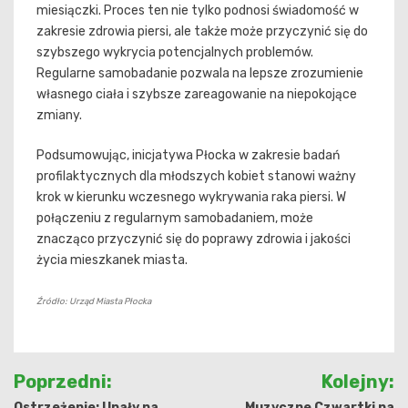
miesiączki. Proces ten nie tylko podnosi świadomość w
zakresie zdrowia piersi, ale także może przyczynić się do
szybszego wykrycia potencjalnych problemów.
Regularne samobadanie pozwala na lepsze zrozumienie
własnego ciała i szybsze zareagowanie na niepokojące
zmiany.
Podsumowując, inicjatywa Płocka w zakresie badań
profilaktycznych dla młodszych kobiet stanowi ważny
krok w kierunku wczesnego wykrywania raka piersi. W
połączeniu z regularnym samobadaniem, może
znacząco przyczynić się do poprawy zdrowia i jakości
życia mieszkanek miasta.
Źródło: Urząd Miasta Płocka
Nawigacja
Poprzedni:
Kolejny:
wpisu
Ostrzeżenie: Upały na
Muzyczne Czwartki na