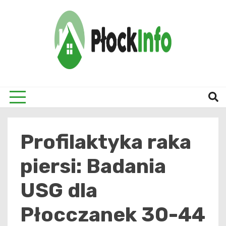
Skip
to
content
informacje z Płocka i okolic
Płock
Profilaktyka raka
piersi: Badania
USG dla
Płocczanek 30-44