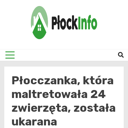
Skip
to
content
informacje z Płocka i okolic
Płock
Płocczanka, która
maltretowała 24
zwierzęta, została
ukarana