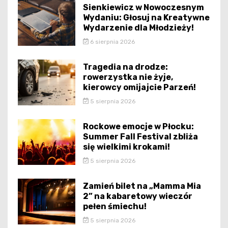
Sienkiewicz w Nowoczesnym
Wydaniu: Głosuj na Kreatywne
Wydarzenie dla Młodzieży!
6 sierpnia 2026
Tragedia na drodze:
rowerzystka nie żyje,
kierowcy omijajcie Parzeń!
5 sierpnia 2026
Rockowe emocje w Płocku:
Summer Fall Festival zbliża
się wielkimi krokami!
5 sierpnia 2026
Zamień bilet na „Mamma Mia
2” na kabaretowy wieczór
pełen śmiechu!
5 sierpnia 2026