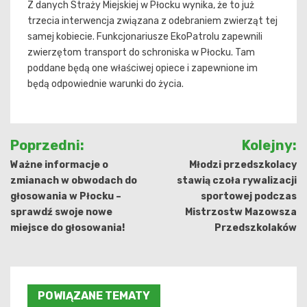
Z danych Straży Miejskiej w Płocku wynika, że to już
trzecia interwencja związana z odebraniem zwierząt tej
samej kobiecie. Funkcjonariusze EkoPatrolu zapewnili
zwierzętom transport do schroniska w Płocku. Tam
poddane będą one właściwej opiece i zapewnione im
będą odpowiednie warunki do życia.
Nawigacja
Poprzedni:
Kolejny:
wpisu
Ważne informacje o
Młodzi przedszkolacy
zmianach w obwodach do
stawią czoła rywalizacji
głosowania w Płocku –
sportowej podczas
sprawdź swoje nowe
Mistrzostw Mazowsza
miejsce do głosowania!
Przedszkolaków
POWIĄZANE TEMATY