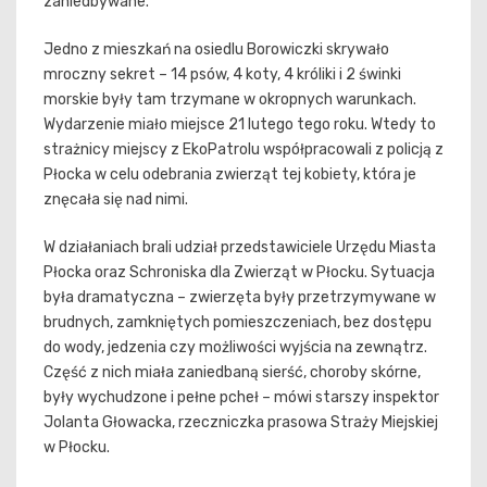
zaniedbywane.
Jedno z mieszkań na osiedlu Borowiczki skrywało
mroczny sekret – 14 psów, 4 koty, 4 króliki i 2 świnki
morskie były tam trzymane w okropnych warunkach.
Wydarzenie miało miejsce 21 lutego tego roku. Wtedy to
strażnicy miejscy z EkoPatrolu współpracowali z policją z
Płocka w celu odebrania zwierząt tej kobiety, która je
znęcała się nad nimi.
W działaniach brali udział przedstawiciele Urzędu Miasta
Płocka oraz Schroniska dla Zwierząt w Płocku. Sytuacja
była dramatyczna – zwierzęta były przetrzymywane w
brudnych, zamkniętych pomieszczeniach, bez dostępu
do wody, jedzenia czy możliwości wyjścia na zewnątrz.
Część z nich miała zaniedbaną sierść, choroby skórne,
były wychudzone i pełne pcheł – mówi starszy inspektor
Jolanta Głowacka, rzeczniczka prasowa Straży Miejskiej
w Płocku.