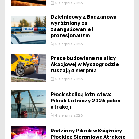
5 sierpnia 2026
Dzielnicowy z Bodzanowa
wyróżniony za
zaangażowanie i
profesjonalizm
5 sierpnia 2026
Prace budowlane na ulicy
Akacjowej w Wyszogrodzie
ruszają 4 sierpnia
5 sierpnia 2026
Płock stolicą lotnictwa:
Piknik Lotniczy 2026 pełen
atrakcji
4 sierpnia 2026
Rodzinny Piknik w Książnicy
Płockiej: Sierpniowe Atrakcje