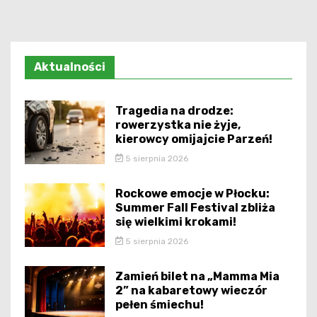
Aktualności
Tragedia na drodze:
rowerzystka nie żyje,
kierowcy omijajcie Parzeń!
5 sierpnia 2026
Rockowe emocje w Płocku:
Summer Fall Festival zbliża
się wielkimi krokami!
5 sierpnia 2026
Zamień bilet na „Mamma Mia
2” na kabaretowy wieczór
pełen śmiechu!