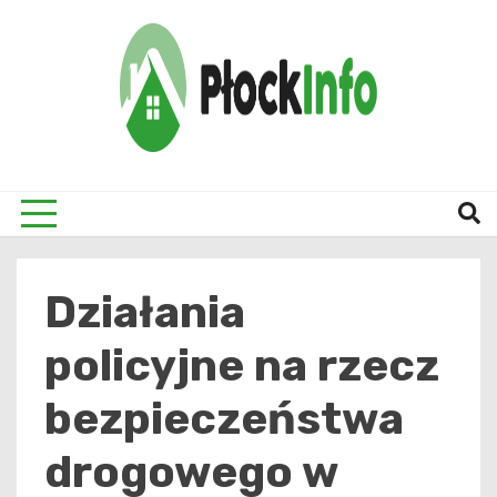
Skip
to
content
informacje z Płocka i okolic
Płock
Działania
policyjne na rzecz
bezpieczeństwa
drogowego w