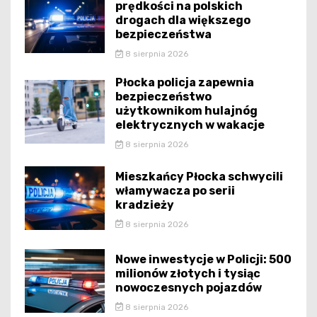
prędkości na polskich
drogach dla większego
bezpieczeństwa
8 sierpnia 2026
Płocka policja zapewnia
bezpieczeństwo
użytkownikom hulajnóg
elektrycznych w wakacje
8 sierpnia 2026
Mieszkańcy Płocka schwycili
włamywacza po serii
kradzieży
8 sierpnia 2026
Nowe inwestycje w Policji: 500
milionów złotych i tysiąc
nowoczesnych pojazdów
8 sierpnia 2026