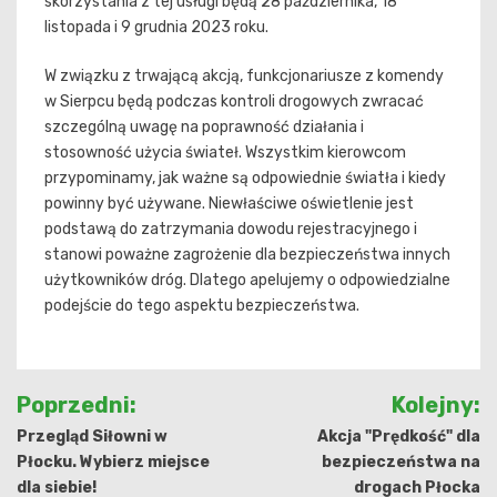
skorzystania z tej usługi będą 28 października, 18
listopada i 9 grudnia 2023 roku.
W związku z trwającą akcją, funkcjonariusze z komendy
w Sierpcu będą podczas kontroli drogowych zwracać
szczególną uwagę na poprawność działania i
stosowność użycia świateł. Wszystkim kierowcom
przypominamy, jak ważne są odpowiednie światła i kiedy
powinny być używane. Niewłaściwe oświetlenie jest
podstawą do zatrzymania dowodu rejestracyjnego i
stanowi poważne zagrożenie dla bezpieczeństwa innych
użytkowników dróg. Dlatego apelujemy o odpowiedzialne
podejście do tego aspektu bezpieczeństwa.
Nawigacja
Poprzedni:
Kolejny:
wpisu
Przegląd Siłowni w
Akcja "Prędkość" dla
Płocku. Wybierz miejsce
bezpieczeństwa na
dla siebie!
drogach Płocka