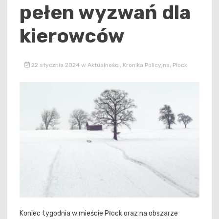
pełen wyzwań dla
kierowców
22 stycznia 2024
w
Aktualności
,
Kronika Policyjna
,
Płock
Koniec tygodnia w mieście Płock oraz na obszarze