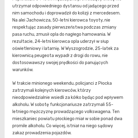
utrzymał odpowiedniego dystansu od jadącego przed
nim samochodu i doprowadził do kolizji z mercedesem.
Na alei Jachowicza, 50-letni kierowca toyoty, nie
respektując zasady pierwszeństwa podczas zmiany
pasa ruchu, zmusił opla do nagłego hamowania. W
rezultacie, 24-letni kierowca opla uderzył w słup
oświetleniowy i latarnię. W Wyszogrodzie, 25-latek za
kierownicą peugeota wypadł z drogi do rowu, nie
dostosowawszy swojej prędkości do panujących
warunków.
W trakcie minionego weekendu, policjanci z Płocka
zatrzymali kolejnych kierowców, którzy
nieodpowiedzialnie wsiedli za kółko będąc pod wpływem
alkoholu. W sobotę funkcjonariusze zatrzymali 55-
letniego mężczyznę prowadzącego volkswagena. Ten
mieszkaniec powiatu płockiego miał w sobie ponad dwa
promile alkoholu. Co więcej, istniał na niego sądowy
zakaz prowadzenia pojazdów.