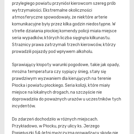
przyległego powiatu przyniósł kierowcom szereg prób
wytrzymałości. Ekstremalne okoliczności
atmosferyczne spowodowały, że niektóre arterie
komunikacyjne były przez kilka godzin niedostępne. W
strefie działania płockiej komendy policji miała miejsce
seria wypadków, których liczba sięgnęła kilkunastu.
Strażnicy prawa zatrzymali trzech kierowców, którzy
prowadzili pojazdy pod wpływem alkoholu.
Sprawiający kłopoty warunki pogodowe, takie jak opady,
mroźna temperatura czy sypiący śnieg, stały się
prawdziwym wyzwaniem dla kierujących na terenie
Płocka i powiatu płockiego. Seria kolizji, które miały
miejsce na lokalnych drogach, na szczęście nie
doprowadziła do poważnych urazów u uczestników tych
incydentów.
Do zdarzeń dochodziło w różnych miejscach.
Przykładowo, w Płocku, przy ulicy ks. Jerzego
Popiełuszki 54-letni mężczyzna prowadzący skodę nie