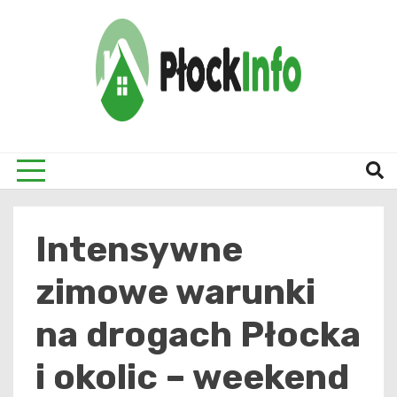
Skip
to
content
informacje z Płocka i okolic
Płock
Intensywne
zimowe warunki
na drogach Płocka
i okolic – weekend