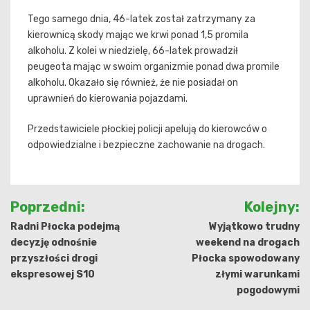
Tego samego dnia, 46-latek został zatrzymany za
kierownicą skody mając we krwi ponad 1,5 promila
alkoholu. Z kolei w niedzielę, 66-latek prowadził
peugeota mając w swoim organizmie ponad dwa promile
alkoholu. Okazało się również, że nie posiadał on
uprawnień do kierowania pojazdami.
Przedstawiciele płockiej policji apelują do kierowców o
odpowiedzialne i bezpieczne zachowanie na drogach.
Nawigacja
Poprzedni:
Kolejny:
wpisu
Radni Płocka podejmą
Wyjątkowo trudny
decyzję odnośnie
weekend na drogach
przyszłości drogi
Płocka spowodowany
ekspresowej S10
złymi warunkami
pogodowymi