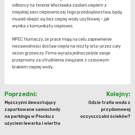
odbiorcy na terenie Włocławka zasilani ciepłem z
miejskiej sieci ciepłowniczej tego przedsiębiorstwa, będą
musieli obejść się bez ciepłej wody użytkowej – jak
wynika z komunikatu ciepłowni.
MPEC tłumaczy, że prace mają na celu zapewnienie
niezawodności dostaw ciepła na resztę lata i przez cały
sezon grzewczy. Firma wyraża jednocześnie swoje
przeprosiny za utrudnienia związane z czasowym
brakiem ciepłej wody.
Nawigacja
Poprzedni:
Kolejny:
wpisu
Mężczyźni dewastujący
Gdzie trafia woda z
zaparkowane samochody
przydomowej
na parkingu w Płocku z
oczyszczalni ścieków?
użyciem lewarka i wiertła