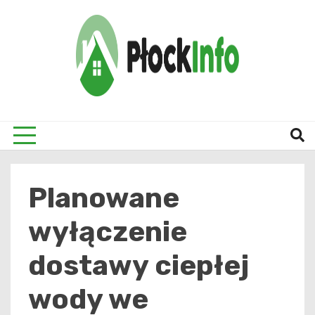
Skip
to
content
informacje z Płocka i okolic
Płock
Planowane
wyłączenie
dostawy ciepłej
wody we