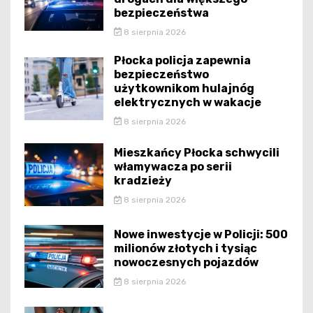
bezpieczeństwa
8 sierpnia 2026
Płocka policja zapewnia
bezpieczeństwo
użytkownikom hulajnóg
elektrycznych w wakacje
8 sierpnia 2026
Mieszkańcy Płocka schwycili
włamywacza po serii
kradzieży
8 sierpnia 2026
Nowe inwestycje w Policji: 500
milionów złotych i tysiąc
nowoczesnych pojazdów
8 sierpnia 2026