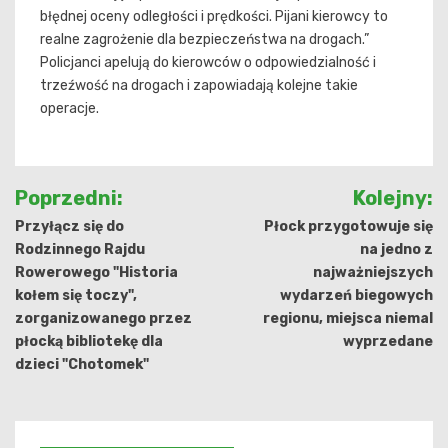
błędnej oceny odległości i prędkości. Pijani kierowcy to
realne zagrożenie dla bezpieczeństwa na drogach.”
Policjanci apelują do kierowców o odpowiedzialność i
trzeźwość na drogach i zapowiadają kolejne takie
operacje.
Nawigacja
Poprzedni:
Kolejny:
wpisu
Przyłącz się do
Płock przygotowuje się
Rodzinnego Rajdu
na jedno z
Rowerowego "Historia
najważniejszych
kołem się toczy",
wydarzeń biegowych
zorganizowanego przez
regionu, miejsca niemal
płocką bibliotekę dla
wyprzedane
dzieci "Chotomek"