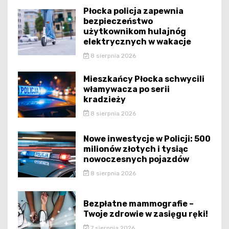
Płocka policja zapewnia
bezpieczeństwo
użytkownikom hulajnóg
elektrycznych w wakacje
8 sierpnia 2026
Mieszkańcy Płocka schwycili
włamywacza po serii
kradzieży
8 sierpnia 2026
Nowe inwestycje w Policji: 500
milionów złotych i tysiąc
nowoczesnych pojazdów
8 sierpnia 2026
Bezpłatne mammografie –
Twoje zdrowie w zasięgu ręki!
7 sierpnia 2026