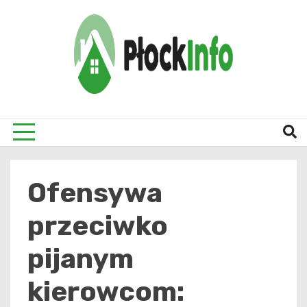
Skip
to
content
informacje z Płocka i okolic
Płock
Ofensywa
przeciwko
pijanym
kierowcom: