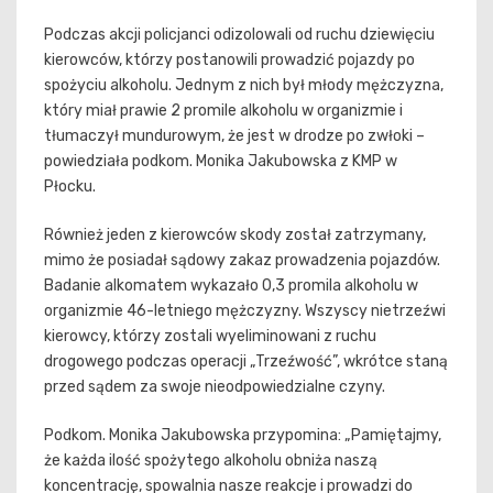
Podczas akcji policjanci odizolowali od ruchu dziewięciu
kierowców, którzy postanowili prowadzić pojazdy po
spożyciu alkoholu. Jednym z nich był młody mężczyzna,
który miał prawie 2 promile alkoholu w organizmie i
tłumaczył mundurowym, że jest w drodze po zwłoki –
powiedziała podkom. Monika Jakubowska z KMP w
Płocku.
Również jeden z kierowców skody został zatrzymany,
mimo że posiadał sądowy zakaz prowadzenia pojazdów.
Badanie alkomatem wykazało 0,3 promila alkoholu w
organizmie 46-letniego mężczyzny. Wszyscy nietrzeźwi
kierowcy, którzy zostali wyeliminowani z ruchu
drogowego podczas operacji „Trzeźwość”, wkrótce staną
przed sądem za swoje nieodpowiedzialne czyny.
Podkom. Monika Jakubowska przypomina: „Pamiętajmy,
że każda ilość spożytego alkoholu obniża naszą
koncentrację, spowalnia nasze reakcje i prowadzi do