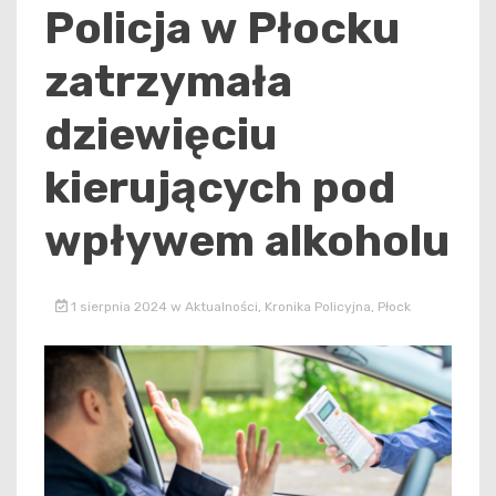
Policja w Płocku
zatrzymała
dziewięciu
kierujących pod
wpływem alkoholu
1 sierpnia 2024
w
Aktualności
,
Kronika Policyjna
,
Płock