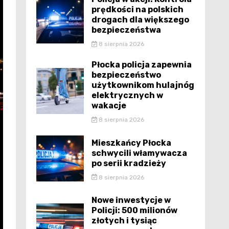
prędkości na polskich
drogach dla większego
bezpieczeństwa
8 sierpnia 2026
Płocka policja zapewnia
bezpieczeństwo
użytkownikom hulajnóg
elektrycznych w
wakacje
8 sierpnia 2026
Mieszkańcy Płocka
schwycili włamywacza
po serii kradzieży
8 sierpnia 2026
Nowe inwestycje w
Policji: 500 milionów
złotych i tysiąc