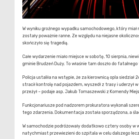
W wyniku groźnego wypadku samochodowego, który miał mie
zostały poważnie ranne. Ze względu na niejasne okolicznoś
skończyło się tragedią.
Całe wydarzenie miało miejsce w sobotę, 10 sierpnia, niew
gminie Brudzeń Duży. To właśnie tam doszło do fatalneg
Policja ustaliła na wstępie, że za kierownicą opla siedzi
stracił kontrolę nad pojazdem, wyszedł z trasy i uderzył
przeżył – podaje asp. Jakub Tomaszewski z Komendy Miejski
Funkcjonariusze pod nadzorem prokuratora wykonali szereg
tego zdarzenia. Dokumentacja została sporządzona, a śl
W samochodzie podróżowały dodatkowo cztery osoby w wieku 
natychmiast przewiezieni do szpitala w celu dalszego lecz