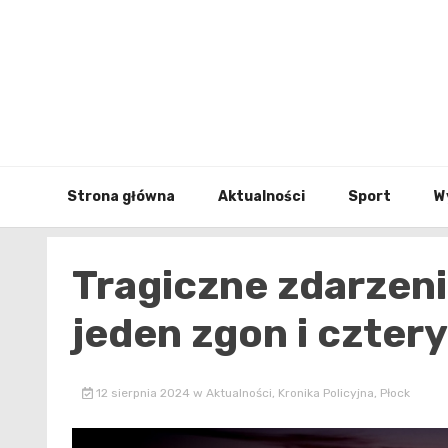
Skip
to
content
Strona główna
Aktualności
Sport
W
Tragiczne zdarzeni
jeden zgon i czter
12 sierpnia 2024
w
Aktualności
,
Kronika Policyjna
,
Płock