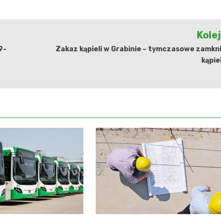
Kole
9-
Zakaz kąpieli w Grabinie – tymczasowe zamkn
kąpie