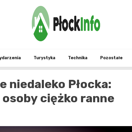
informacje z Płocka i okolic
Płock
ydarzenia
Turystyka
Technika
Pozostałe
e niedaleko Płocka:
y osoby ciężko ranne