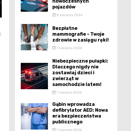
nowoczesnych
pojazdów
8 sierpnia 2026
Bezpłatne
mammografie – Twoje
,
zdrowie w zasięgu ręki!
7 sierpnia 2026
Niebezpieczne pułapki:
Dlaczego nigdy nie
zostawiaj dzieci i
zwierząt w
samochodzie latem!
7 sierpnia 2026
Gąbin wprowadza
defibrylator AED: Nowa
era bezpieczeństwa
publicznego
7 sierpnia 2026