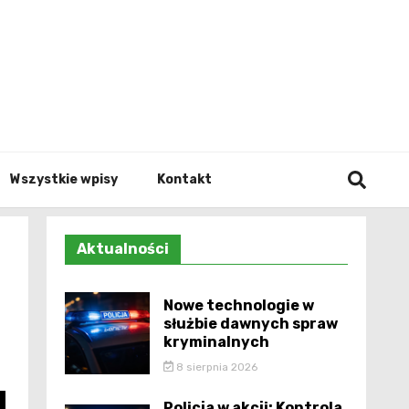
Info.p
Wszystkie wpisy
Kontakt
Aktualności
Nowe technologie w
służbie dawnych spraw
kryminalnych
8 sierpnia 2026
Policja w akcji: Kontrola