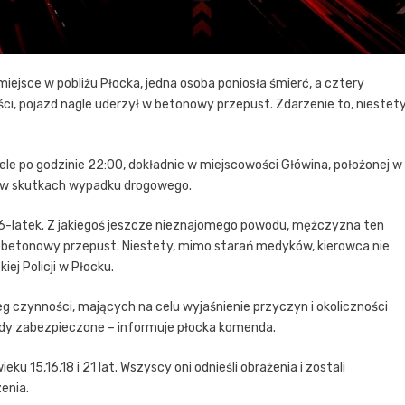
jsce w pobliżu Płocka, jedna osoba poniosła śmierć, a cztery
ci, pojazd nagle uderzył w betonowy przepust. Zdarzenie to, niestety
iele po godzinie 22:00, dokładnie w miejscowości Główina, położonej w
o w skutkach wypadku drogowego.
ał 26-latek. Z jakiegoś jeszcze nieznajomego powodu, mężczyzna ten
 w betonowy przepust. Niestety, mimo starań medyków, kierowca nie
ej Policji w Płocku.
 czynności, mających na celu wyjaśnienie przyczyn i okoliczności
ady zabezpieczone – informuje płocka komenda.
15,16,18 i 21 lat. Wszyscy oni odnieśli obrażenia i zostali
enia.