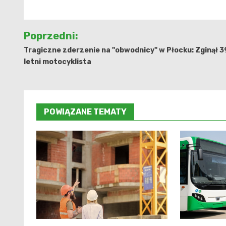
Nawigacja
Poprzedni:
wpisu
Tragiczne zderzenie na "obwodnicy" w Płocku: Zginął 3
letni motocyklista
POWIĄZANE TEMATY