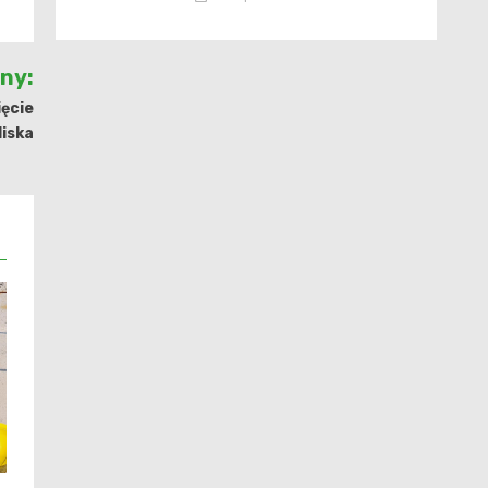
jny:
ięcie
liska