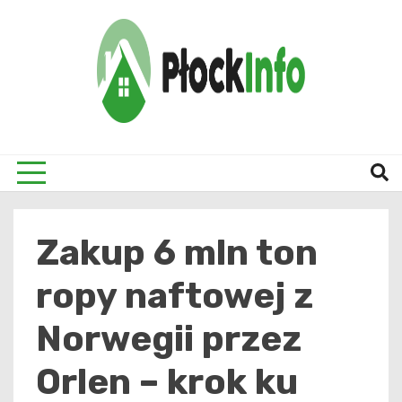
Skip
to
content
informacje z Płocka i okolic
Płock
Zakup 6 mln ton
ropy naftowej z
Norwegii przez
Orlen – krok ku