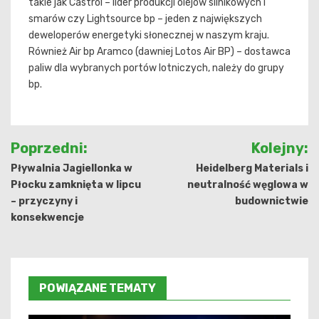
takie jak Castrol – lider produkcji olejów silnikowych i
smarów czy Lightsource bp – jeden z największych
deweloperów energetyki słonecznej w naszym kraju.
Również Air bp Aramco (dawniej Lotos Air BP) – dostawca
paliw dla wybranych portów lotniczych, należy do grupy
bp.
Nawigacja
Poprzedni:
Kolejny:
wpisu
Pływalnia Jagiellonka w
Heidelberg Materials i
Płocku zamknięta w lipcu
neutralność węglowa w
– przyczyny i
budownictwie
konsekwencje
POWIĄZANE TEMATY