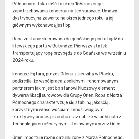
Północnym. Taka ilość to około 15% rocznego
zapotrzebowania koncernu na ten surowiec. Umowę
dystrybucyjną zawarto na okres jednego roku, a jej
głównym wykonawcą jest bp.
Ropa zostanie skierowana do gdańskiego portu bądź do
litewskiego portu w Butyndze. Pierwszy statek
transportujący ropę przybędzie do Gdańska we wrześniu
2024 roku.
Ireneusz Fąfara, prezes Orlenu z siedzibą w Płocku,
podkreśla, że współpraca z solidnym i renomowanym
partnerem jakim jest bp stanowi kluczowy element
dywersyfikacji surowców dla Grupy Orlen. Ropa z Morza
Północnego charakteryzuje się stabilną jakością,
korzystnymi właściwościami umożliwiającymi
efektywny proces przerobu oraz dobrze współdziała z
technologiami rafineryjnymi stosowanymi przez Orlen.
Orlen importuje różne gatunki ropy z Morza Północnego,