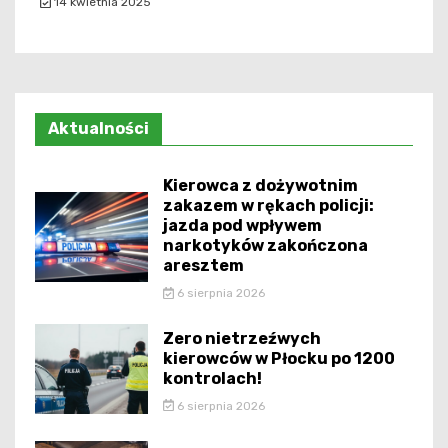
14 kwietnia 2025
Aktualności
Kierowca z dożywotnim
zakazem w rękach policji:
jazda pod wpływem
narkotyków zakończona
aresztem
6 sierpnia 2026
Zero nietrzeźwych
kierowców w Płocku po 1200
kontrolach!
6 sierpnia 2026