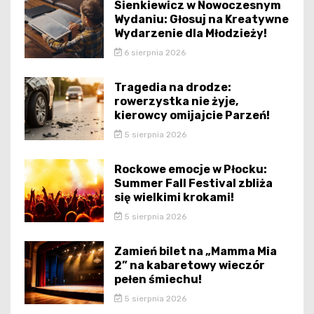
Sienkiewicz w Nowoczesnym
Wydaniu: Głosuj na Kreatywne
Wydarzenie dla Młodzieży!
6 sierpnia 2026
Tragedia na drodze:
rowerzystka nie żyje,
kierowcy omijajcie Parzeń!
5 sierpnia 2026
Rockowe emocje w Płocku:
Summer Fall Festival zbliża
się wielkimi krokami!
5 sierpnia 2026
Zamień bilet na „Mamma Mia
2” na kabaretowy wieczór
pełen śmiechu!
5 sierpnia 2026