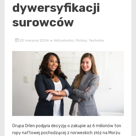
dywersyfikacji
surowców
20 sierpnia 2024
w
Aktualności
,
Polska
,
Technika
Grupa Orlen podjęła decyzję o zakupie aż 6 milionów ton
ropy naftowej pochodzącej z norweskich złóż na Morzu