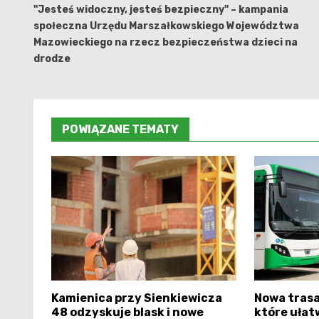
wpisu
"Jesteś widoczny, jesteś bezpieczny" – kampania
społeczna Urzędu Marszałkowskiego Województwa
Mazowieckiego na rzecz bezpieczeństwa dzieci na
drodze
POWIĄZANE TEMATY
Kamienica przy Sienkiewicza
Nowa trasa 
48 odzyskuje blask i nowe
które ułat