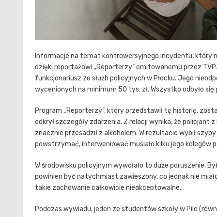
Informacje na temat kontrowersyjnego incydentu, który mia
dzięki reportażowi „Reporterzy” emitowanemu przez TVP
funkcjonariusz ze służb policyjnych w Płocku. Jego nieod
wycenionych na minimum 50 tys. zł. Wszystko odbyło się
Program „Reporterzy”, który przedstawił tę historię, zos
odkrył szczegóły zdarzenia. Z relacji wynika, że policjant 
znacznie przesadził z alkoholem. W rezultacie wybił szyby
powstrzymać, interweniować musiało kilku jego kolegów p
W środowisku policyjnym wywołało to duże poruszenie. Był
powinien być natychmiast zawieszony, co jednak nie miał
takie zachowanie całkowicie nieakceptowalne.
Podczas wywiadu, jeden ze studentów szkoły w Pile (równ