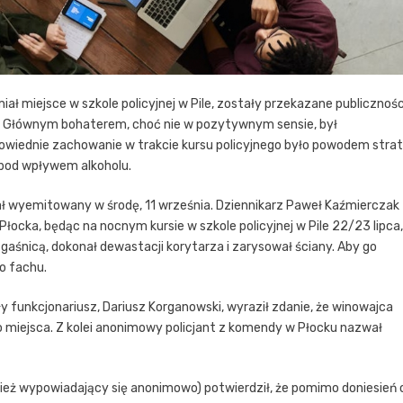
ł miejsce w szkole policyjnej w Pile, zostały przekazane publicznośc
. Głównym bohaterem, choć nie w pozytywnym sensie, był
powiednie zachowanie w trakcie kursu policyjnego było powodem strat
 pod wpływem alkoholu.
tał wyemitowany w środę, 11 września. Dziennikarz Paweł Kaźmierczak
z Płocka, będąc na nocnym kursie w szkole policyjnej w Pile 22/23 lipca,
 gaśnicą, dokonał dewastacji korytarza i zarysował ściany. Aby go
o fachu.
y funkcjonariusz, Dariusz Korganowski, wyraził zdanie, że winowajca
o miejsca. Z kolei anonimowy policjant z komendy w Płocku nazwał
ież wypowiadający się anonimowo) potwierdził, że pomimo doniesień 