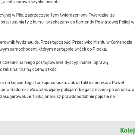
, a cała sprawa szybko ucichła.
yjnej w Pile, zaprzeczyła tym twierdzeniom. Twierdziła, że
stał usunięty z kursu i przekazany do Komendy Powiatowej Policji w
 kierownik Wydziału ds. Przestępczości Przeciwko Mieniu w Komendzie
użbowym samochodem, którym następnie wrócił do Płocka.
cie czekało na niego postępowanie dyscyplinarne. Sprawą
czeka na finalną ocenę szkód.
m na koncie tego funkcjonariusza. Jak ustalił dziennikarz Paweł
sce w Radomiu. Wówczas pijany policjant biegał z nożem po ośrodku, a
 zasugerował, że funkcjonariusz prawdopodobnie pójdzie na
Kole