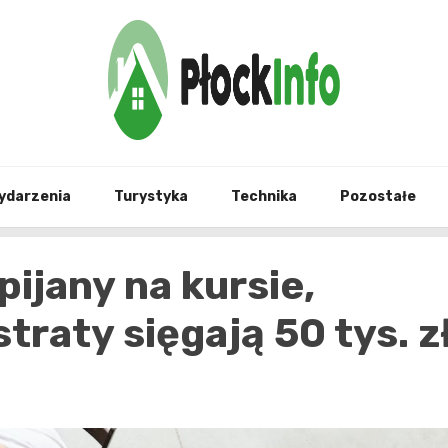
informacje z Płocka i okolic
Płock
ydarzenia
Turystyka
Technika
Pozostałe
pijany na kursie,
straty sięgają 50 tys. z