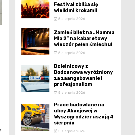
Festival zbliża się
wielkimi krokami!
5 sierpnia 2026
Zamień bilet na „Mamma
i
Mia 2” na kabaretowy
wieczór pełen śmiechu!
5 sierpnia 2026
Dzielnicowy z
Bodzanowa wyróżniony
za zaangażowanie i
profesjonalizm
5 sierpnia 2026
Prace budowlane na
ulicy Akacjowej w
Wyszogrodzie ruszają 4
sierpnia
o
5 sierpnia 2026