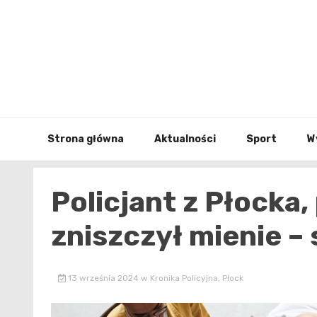
Skip
to
content
Strona główna
Aktualności
Sport
W
Policjant z Płocka, 
zniszczył mienie – 
13 września 2024
w
Kronika Policyjna
,
Płock