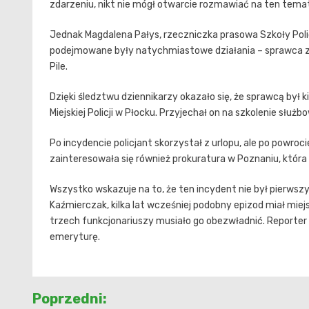
zdarzeniu, nikt nie mógł otwarcie rozmawiać na ten temat
Jednak Magdalena Pałys, rzeczniczka prasowa Szkoły Polic
podejmowane były natychmiastowe działania – sprawca zo
Pile.
Dzięki śledztwu dziennikarzy okazało się, że sprawcą był
Miejskiej Policji w Płocku. Przyjechał on na szkolenie sł
Po incydencie policjant skorzystał z urlopu, ale po powro
zainteresowała się również prokuratura w Poznaniu, która 
Wszystko wskazuje na to, że ten incydent nie był pierwszy
Kaźmierczak, kilka lat wcześniej podobny epizod miał miej
trzech funkcjonariuszy musiało go obezwładnić. Reporter
emeryturę.
Nawigacja
Poprzedni: