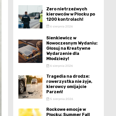
Zero nietrzeźwych
kierowców w Płocku po
1200 kontrolach!
6 sierpnia 2026
Sienkiewicz w
Nowoczesnym Wydaniu:
Głosuj na Kreatywne
Wydarzenie dla
Młodzieży!
6 sierpnia 2026
Tragedia na drodze:
rowerzystka nie żyje,
kierowcy omijajcie
Parzeń!
5 sierpnia 2026
Rockowe emocje w
Płocku: Summer Fall