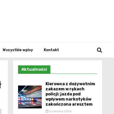
Info.p
Wszystkie wpisy
Kontakt
Aktualności
ł
Kierowca z dożywotnim
zakazem w rękach
policji: jazda pod
wpływem narkotyków
zakończona aresztem
6 sierpnia 2026