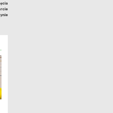
ęcia
rcie
zynie
i