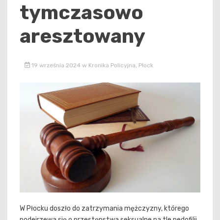
tymczasowo
aresztowany
19 września 2024
w
Kronika Policyjna
,
Płock
W Płocku doszło do zatrzymania mężczyzny, którego
podejrzewa się o przestępstwa seksualne na tle pedofilii.