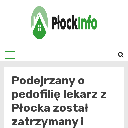
Skip
to
content
informacje z Płocka i okolic
Płock
Podejrzany o
pedofilię lekarz z
Płocka został
zatrzymany i