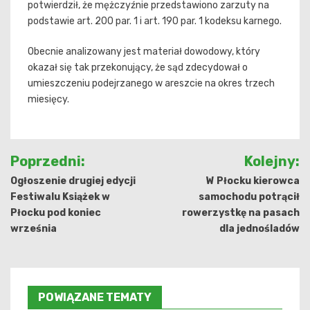
potwierdził, że mężczyźnie przedstawiono zarzuty na
podstawie art. 200 par. 1 i art. 190 par. 1 kodeksu karnego.
Obecnie analizowany jest materiał dowodowy, który
okazał się tak przekonujący, że sąd zdecydował o
umieszczeniu podejrzanego w areszcie na okres trzech
miesięcy.
Nawigacja
Poprzedni:
Kolejny:
wpisu
Ogłoszenie drugiej edycji
W Płocku kierowca
Festiwalu Książek w
samochodu potrącił
Płocku pod koniec
rowerzystkę na pasach
września
dla jednośladów
POWIĄZANE TEMATY