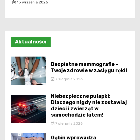
13 września 2025
Aktualności
Bezpłatne mammografie –
Twoje zdrowie w zasięgu ręki!
7 sierpnia 2026
Niebezpieczne pułapki:
Dlaczego nigdy nie zostawiaj
dzieci i zwierząt w
samochodzie latem!
7 sierpnia 2026
Gąbin wprowadza