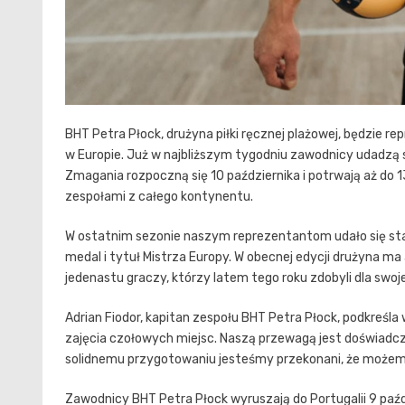
BHT Petra Płock, drużyna piłki ręcznej plażowej, będzie 
w Europie. Już w najbliższym tygodniu zawodnicy udadzą 
Zmagania rozpoczną się 10 października i potrwają aż do 
zespołami z całego kontynentu.
W ostatnim sezonie naszym reprezentantom udało się sta
medal i tytuł Mistrza Europy. W obecnej edycji drużyna m
jedenastu graczy, którzy latem tego roku zdobyli dla swoje
Adrian Fiodor, kapitan zespołu BHT Petra Płock, podkreśl
zajęcia czołowych miejsc. Naszą przewagą jest doświadcze
solidnemu przygotowaniu jesteśmy przekonani, że możem
Zawodnicy BHT Petra Płock wyruszają do Portugalii 9 paź