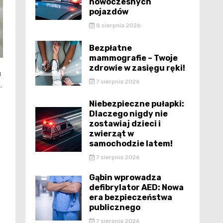
nowoczesnych
pojazdów
8 sierpnia 2026
Bezpłatne
mammografie – Twoje
zdrowie w zasięgu ręki!
u
7 sierpnia 2026
.
Niebezpieczne pułapki:
Dlaczego nigdy nie
zostawiaj dzieci i
zwierząt w
samochodzie latem!
7 sierpnia 2026
Gąbin wprowadza
defibrylator AED: Nowa
era bezpieczeństwa
publicznego
7 sierpnia 2026