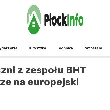
informacje z Płocka i okolic
Płock
ydarzenia
Turystyka
Technika
Pozostałe
czni z zespołu BHT
ze na europejski