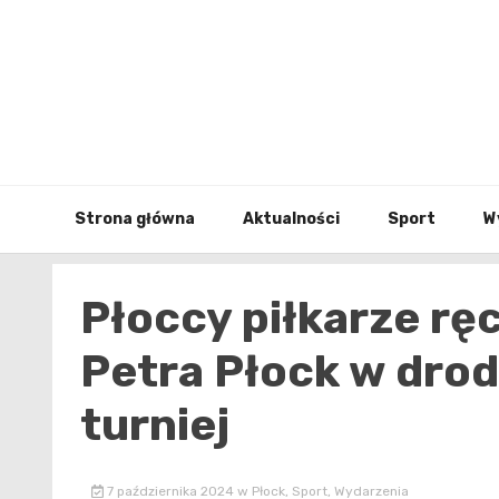
Skip
to
content
Strona główna
Aktualności
Sport
W
Płoccy piłkarze rę
Petra Płock w drod
turniej
7 października 2024
w
Płock
,
Sport
,
Wydarzenia