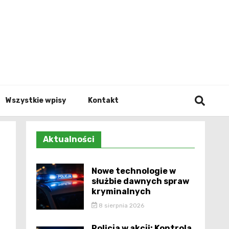
Info.p
Wszystkie wpisy
Kontakt
Aktualności
Nowe technologie w
służbie dawnych spraw
kryminalnych
8 sierpnia 2026
Policja w akcji: Kontrola