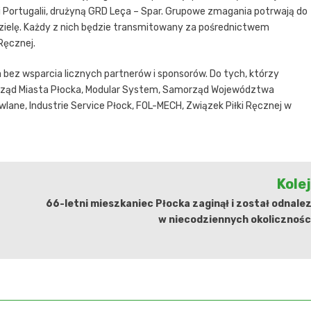
 Portugalii, drużyną GRD Leça – Spar. Grupowe zmagania potrwają do
dzielę. Każdy z nich będzie transmitowany za pośrednictwem
 Ręcznej.
bez wsparcia licznych partnerów i sponsorów. Do tych, którzy
ą: Urząd Miasta Płocka, Modular System, Samorząd Województwa
ne, Industrie Service Płock, FOL-MECH, Związek Piłki Ręcznej w
Kole
66-letni mieszkaniec Płocka zaginął i został odnale
w niecodziennych okolicznośc