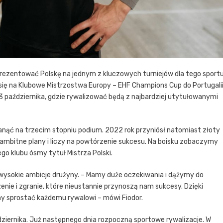
reprezentować Polskę na jednym z kluczowych turniejów dla tego sport
się na Klubowe Mistrzostwa Europy – EHF Champions Cup do Portugalii
13 października, gdzie rywalizować będą z najbardziej utytułowanymi
nąć na trzecim stopniu podium. 2022 rok przyniósł natomiast złoty
a ambitne plany i liczy na powtórzenie sukcesu. Na boisku zobaczymy
go klubu ósmy tytuł Mistrza Polski.
a wysokie ambicje drużyny. – Mamy duże oczekiwania i dążymy do
nie i zgranie, które nieustannie przynoszą nam sukcesy. Dzięki
y sprostać każdemu rywalowi – mówi Fiodor.
dziernika. Już następnego dnia rozpoczną sportowe rywalizacje. W