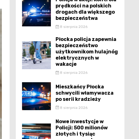
prędkości na polskich
drogach dla większego
bezpieczeństwa
8 sierpnia 2026
Płocka policja zapewnia
bezpieczeństwo
użytkownikom hulajnóg
elektrycznych w
wakacje
8 sierpnia 2026
Mieszkańcy Płocka
schwycili włamywacza
po serii kradzieży
8 sierpnia 2026
Nowe inwestycje w
Policji: 500 milionów
złotych i tysiąc