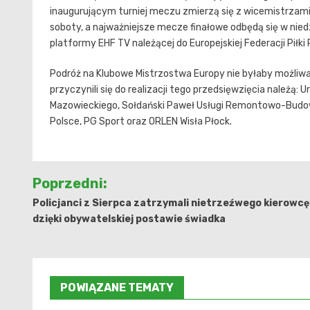
inaugurującym turniej meczu zmierzą się z wicemistrzami
soboty, a najważniejsze mecze finałowe odbędą się w nie
platformy EHF TV należącej do Europejskiej Federacji Piłki
Podróż na Klubowe Mistrzostwa Europy nie byłaby możliwa 
przyczynili się do realizacji tego przedsięwzięcia należ
Mazowieckiego, Sołdański Paweł Usługi Remontowo-Budowla
Polsce, PG Sport oraz ORLEN Wisła Płock.
Nawigacja
Poprzedni:
wpisu
Policjanci z Sierpca zatrzymali nietrzeźwego kierowcę
dzięki obywatelskiej postawie świadka
POWIĄZANE TEMATY