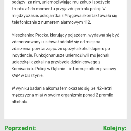
podążył za nim, uniemożliwiając mu zakup i spożycie
trunku aż do momentu przyjazdu patrolu policji. W
międzyczasie, policjantka z Mrągowa skontaktowała się
telefonicznie z numerem alarmowym 112.
Mieszkaniec Płocka, kierujący pojazdem, wydawał się być
zdenerwowany i usiłował oddalić się od miejsca
zdarzenia, powtarzając, że spożył alkohol dopiero po
incydencie. Funkcjonariusze uniemożliwili mu jednak
ucieczkę i czekali na przybycie dzielnicowego z
Komisariatu Policji w Gąbinie – informuje oficer prasowy
KWP w Olsztynie.
W wyniku badania alkomatem okazało się, że 42-letni
mężczyzna miał w swoim organizmie ponad 2 promile
alkoholu.
Nawigacja
Poprzedni:
Kolejny: