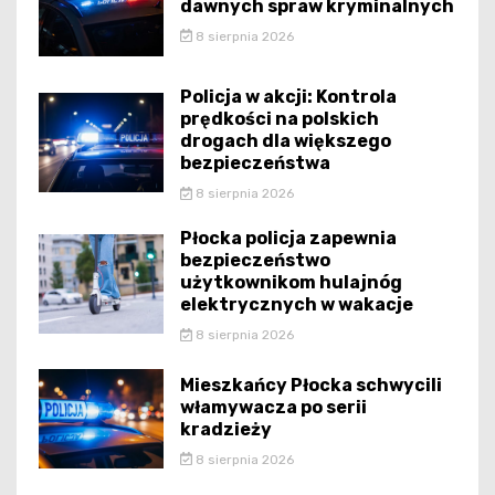
dawnych spraw kryminalnych
8 sierpnia 2026
Policja w akcji: Kontrola
prędkości na polskich
drogach dla większego
bezpieczeństwa
8 sierpnia 2026
Płocka policja zapewnia
bezpieczeństwo
użytkownikom hulajnóg
elektrycznych w wakacje
8 sierpnia 2026
Mieszkańcy Płocka schwycili
włamywacza po serii
kradzieży
8 sierpnia 2026