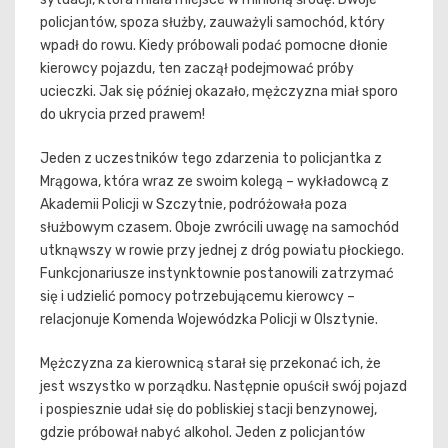
policjantów, spoza służby, zauważyli samochód, który
wpadł do rowu. Kiedy próbowali podać pomocne dłonie
kierowcy pojazdu, ten zaczął podejmować próby
ucieczki. Jak się później okazało, mężczyzna miał sporo
do ukrycia przed prawem!
Jeden z uczestników tego zdarzenia to policjantka z
Mrągowa, która wraz ze swoim kolegą – wykładowcą z
Akademii Policji w Szczytnie, podróżowała poza
służbowym czasem. Oboje zwrócili uwagę na samochód
utknąwszy w rowie przy jednej z dróg powiatu płockiego.
Funkcjonariusze instynktownie postanowili zatrzymać
się i udzielić pomocy potrzebującemu kierowcy –
relacjonuje Komenda Wojewódzka Policji w Olsztynie.
Mężczyzna za kierownicą starał się przekonać ich, że
jest wszystko w porządku. Następnie opuścił swój pojazd
i pospiesznie udał się do pobliskiej stacji benzynowej,
gdzie próbował nabyć alkohol. Jeden z policjantów