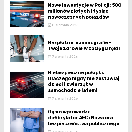
Nowe inwestycje w Policji: 500
milionów złotych i tysiąc
nowoczesnych pojazdów
8 sierpnia 2026
Bezpłatne mammografie –
Twoje zdrowie w zasięgu ręki!
7 sierpnia 2026
Niebezpieczne pułapki:
Dlaczego nigdy nie zostawiaj
dzieci i zwierząt w
samochodzie latem!
7 sierpnia 2026
Gąbin wprowadza
defibrylator AED: Nowa era
bezpieczeństwa publicznego
7 sierpnia 2026