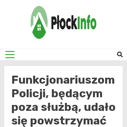
Skip
to
content
informacje z Płocka i okolic
Płock
Funkcjonariuszom
Policji, będącym
poza służbą, udało
się powstrzymać