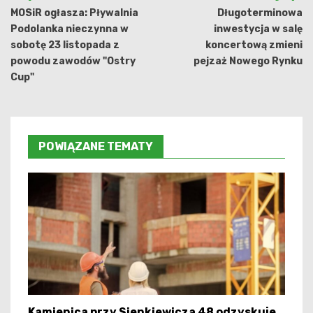
wpisu
MOSiR ogłasza: Pływalnia
Długoterminowa
Podolanka nieczynna w
inwestycja w salę
sobotę 23 listopada z
koncertową zmieni
powodu zawodów "Ostry
pejzaż Nowego Rynku
Cup"
POWIĄZANE TEMATY
Kamienica przy Sienkiewicza 48 odzyskuje