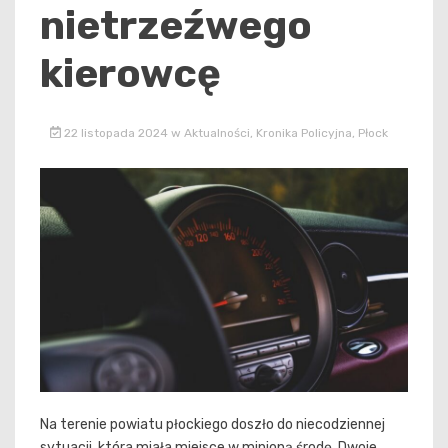
nietrzeźwego
kierowcę
22 listopada 2024
w
Aktualności
,
Kronika Policyjna
,
Płock
Na terenie powiatu płockiego doszło do niecodziennej
sytuacji, która miała miejsce w minioną środę. Dwoje