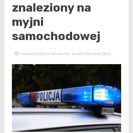
znaleziony na
myjni
samochodowej
1 stycznia 2025
w
Aktualności
,
Kronika Policyjna
,
Płock