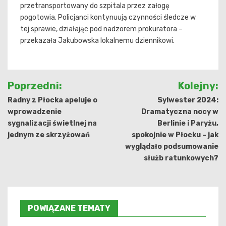
przetransportowany do szpitala przez załogę
pogotowia. Policjanci kontynuują czynności śledcze w
tej sprawie, działając pod nadzorem prokuratora –
przekazała Jakubowska lokalnemu dziennikowi.
Nawigacja
Poprzedni:
Kolejny:
wpisu
Radny z Płocka apeluje o
Sylwester 2024:
wprowadzenie
Dramatyczna nocy w
sygnalizacji świetlnej na
Berlinie i Paryżu,
jednym ze skrzyżowań
spokojnie w Płocku – jak
wyglądało podsumowanie
służb ratunkowych?
POWIĄZANE TEMATY