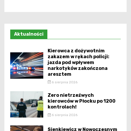
Aktualności
Kierowca z dożywotnim
zakazem w rękach policji:
jazda pod wpływem
narkotyków zakończona
aresztem
6 sierpnia 2026
Zero nietrzeźwych
kierowców w Płocku po 1200
kontrolach!
6 sierpnia 2026
Sienkiewicz w Nowoczesnym