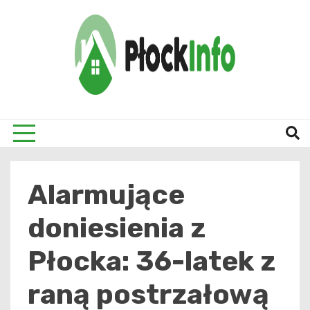
Skip
to
content
informacje z Płocka i okolic
Płock
Alarmujące
doniesienia z
Płocka: 36-latek z
raną postrzałową