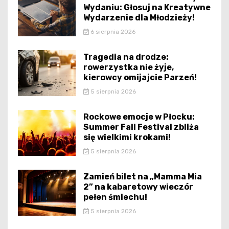
Wydaniu: Głosuj na Kreatywne
Wydarzenie dla Młodzieży!
6 sierpnia 2026
Tragedia na drodze:
rowerzystka nie żyje,
kierowcy omijajcie Parzeń!
5 sierpnia 2026
Rockowe emocje w Płocku:
Summer Fall Festival zbliża
się wielkimi krokami!
5 sierpnia 2026
Zamień bilet na „Mamma Mia
2” na kabaretowy wieczór
pełen śmiechu!
5 sierpnia 2026