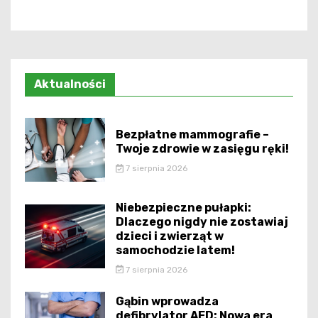
Aktualności
Bezpłatne mammografie –
Twoje zdrowie w zasięgu ręki!
7 sierpnia 2026
Niebezpieczne pułapki:
Dlaczego nigdy nie zostawiaj
dzieci i zwierząt w
samochodzie latem!
7 sierpnia 2026
Gąbin wprowadza
defibrylator AED: Nowa era