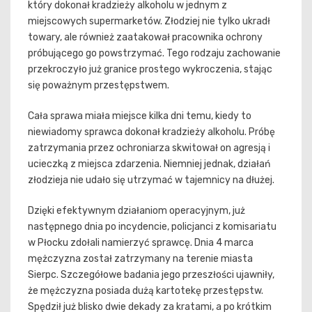
który dokonał kradzieży alkoholu w jednym z
miejscowych supermarketów. Złodziej nie tylko ukradł
towary, ale również zaatakował pracownika ochrony
próbującego go powstrzymać. Tego rodzaju zachowanie
przekroczyło już granice prostego wykroczenia, stając
się poważnym przestępstwem.
Cała sprawa miała miejsce kilka dni temu, kiedy to
niewiadomy sprawca dokonał kradzieży alkoholu. Próbę
zatrzymania przez ochroniarza skwitował on agresją i
ucieczką z miejsca zdarzenia. Niemniej jednak, działań
złodzieja nie udało się utrzymać w tajemnicy na dłużej.
Dzięki efektywnym działaniom operacyjnym, już
następnego dnia po incydencie, policjanci z komisariatu
w Płocku zdołali namierzyć sprawcę. Dnia 4 marca
mężczyzna został zatrzymany na terenie miasta
Sierpc. Szczegółowe badania jego przeszłości ujawniły,
że mężczyzna posiada dużą kartotekę przestępstw.
Spędził już blisko dwie dekady za kratami, a po krótkim