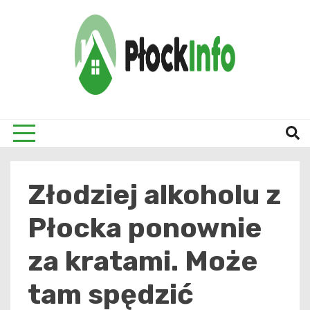
Skip
to
content
informacje z Płocka i okolic
Płock
Złodziej alkoholu z
Płocka ponownie
za kratami. Może
tam spędzić