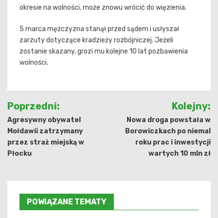
okresie na wolności, może znowu wrócić do więzienia.
5 marca mężczyzna stanął przed sądem i usłyszał
zarzuty dotyczące kradzieży rozbójniczej. Jeżeli
zostanie skazany, grozi mu kolejne 10 lat pozbawienia
wolności.
Nawigacja
Poprzedni:
Kolejny:
wpisu
Agresywny obywatel
Nowa droga powstała w
Mołdawii zatrzymany
Borowiczkach po niemal
przez straż miejską w
roku prac i inwestycji
Płocku
wartych 10 mln zł
POWIĄZANE TEMATY