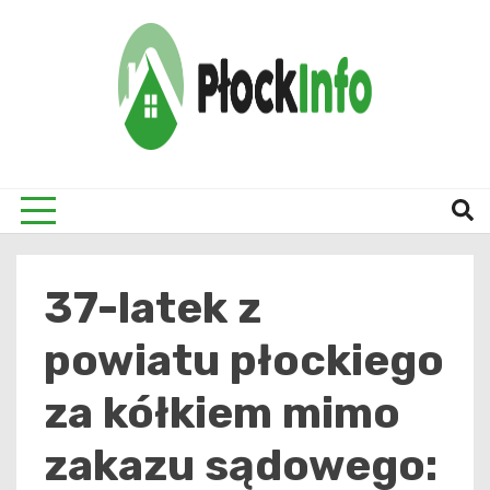
Skip
to
content
informacje z Płocka i okolic
Płock
37-latek z
powiatu płockiego
za kółkiem mimo
zakazu sądowego: