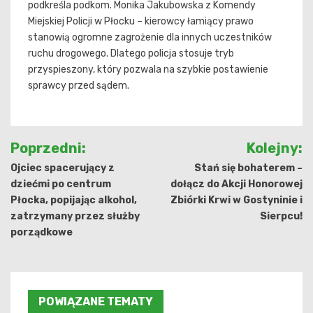
podkreśla podkom. Monika Jakubowska z Komendy
Miejskiej Policji w Płocku – kierowcy łamiący prawo
stanowią ogromne zagrożenie dla innych uczestników
ruchu drogowego. Dlatego policja stosuje tryb
przyspieszony, który pozwala na szybkie postawienie
sprawcy przed sądem.
Nawigacja
Poprzedni:
Kolejny:
wpisu
Ojciec spacerujący z
Stań się bohaterem –
dziećmi po centrum
dołącz do Akcji Honorowej
Płocka, popijając alkohol,
Zbiórki Krwi w Gostyninie i
zatrzymany przez służby
Sierpcu!
porządkowe
POWIĄZANE TEMATY