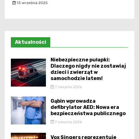
13 września 2025
Aktualności
Niebezpieczne pułapki:
Dlaczego nigdy nie zostawiaj
dzieci i zwierząt w
samochodzie latem!
7 sierpnia 2026
Gąbin wprowadza
defibrylator AED: Nowa era
bezpieczeństwa publicznego
7 sierpnia 2026
Vox Singers reprezentuje