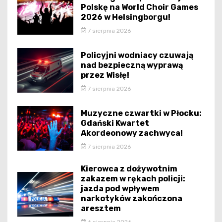
Polskę na World Choir Games
2026 w Helsingborgu!
7 sierpnia 2026
Policyjni wodniacy czuwają
nad bezpieczną wyprawą
przez Wisłę!
7 sierpnia 2026
Muzyczne czwartki w Płocku:
Gdański Kwartet
Akordeonowy zachwyca!
7 sierpnia 2026
Kierowca z dożywotnim
zakazem w rękach policji:
jazda pod wpływem
narkotyków zakończona
aresztem