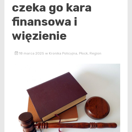
czeka go kara
finansowa i
więzienie
18 marca 2025
w
Kronika Policyjna
,
Płock
,
Region