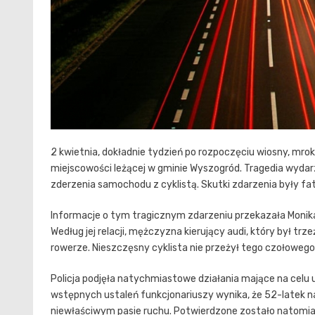
2 kwietnia, dokładnie tydzień po rozpoczęciu wiosny, mro
miejscowości leżącej w gminie Wyszogród. Tragedia wydarz
zderzenia samochodu z cyklistą. Skutki zdarzenia były fat
Informacje o tym tragicznym zdarzeniu przekazała Monika
Według jej relacji, mężczyzna kierujący audi, który był 
rowerze. Nieszczęsny cyklista nie przeżył tego czołowego 
Policja podjęła natychmiastowe działania mające na celu 
wstępnych ustaleń funkcjonariuszy wynika, że 52-latek n
niewłaściwym pasie ruchu. Potwierdzone zostało natomias