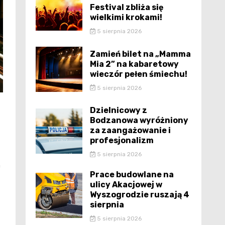
Festival zbliża się
wielkimi krokami!
5 sierpnia 2026
Zamień bilet na „Mamma
Mia 2” na kabaretowy
wieczór pełen śmiechu!
5 sierpnia 2026
Dzielnicowy z
Bodzanowa wyróżniony
za zaangażowanie i
profesjonalizm
5 sierpnia 2026
a
Prace budowlane na
ulicy Akacjowej w
Wyszogrodzie ruszają 4
sierpnia
5 sierpnia 2026