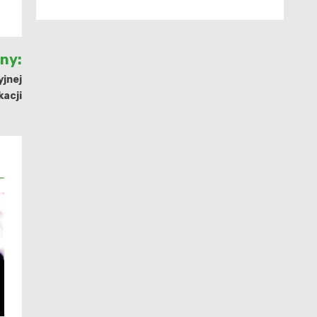
jny:
yjnej
kacji