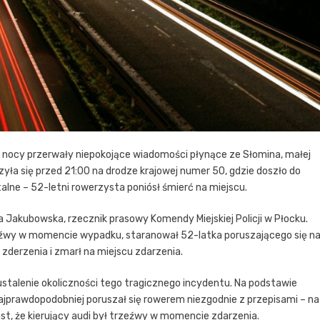
k nocy przerwały niepokojące wiadomości płynące ze Słomina, małej
yła się przed 21:00 na drodze krajowej numer 50, gdzie doszło do
alne – 52-letni rowerzysta poniósł śmierć na miejscu.
 Jakubowska, rzecznik prasowy Komendy Miejskiej Policji w Płocku.
trzeźwy w momencie wypadku, staranował 52-latka poruszającego się n
zderzenia i zmarł na miejscu zdarzenia.
ustalenie okoliczności tego tragicznego incydentu. Na podstawie
ajprawdopodobniej poruszał się rowerem niezgodnie z przepisami – na
t, że kierujący audi był trzeźwy w momencie zdarzenia.