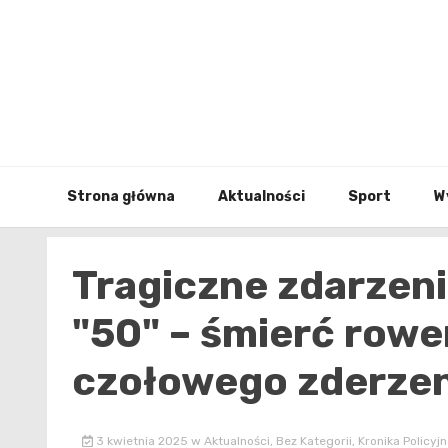
Skip
to
content
Strona główna
Aktualności
Sport
W
Tragiczne zdarzen
"50" – śmierć rowe
czołowego zderzen
3 kwietnia 2025
w
Aktualności
,
Bez Kategorii
,
Kronika Policyjn