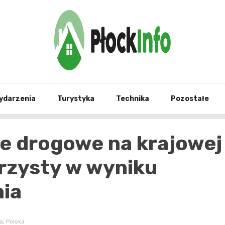
informacje z Płocka i okolic
Płock
ydarzenia
Turystyka
Technika
Pozostałe
ie drogowe na krajowej
rzysty w wyniku
ia
a
,
Polska