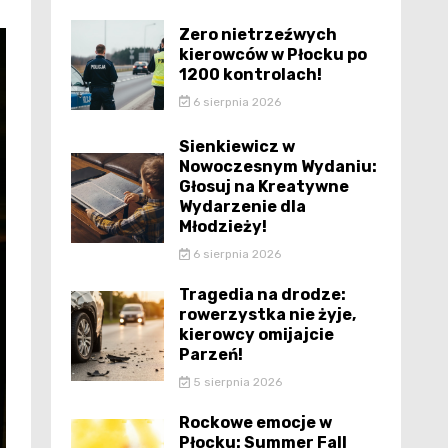
Zero nietrzeźwych
kierowców w Płocku po
1200 kontrolach!
6 sierpnia 2026
Sienkiewicz w
Nowoczesnym Wydaniu:
Głosuj na Kreatywne
Wydarzenie dla
Młodzieży!
6 sierpnia 2026
Tragedia na drodze:
rowerzystka nie żyje,
kierowcy omijajcie
Parzeń!
5 sierpnia 2026
Rockowe emocje w
Płocku: Summer Fall