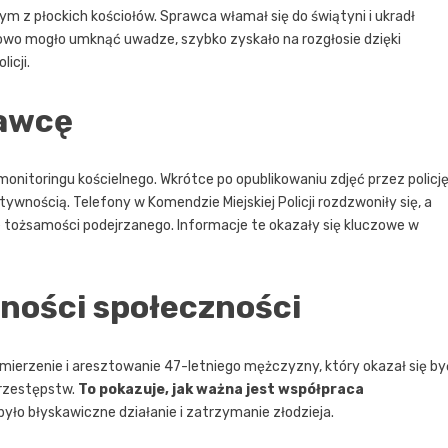
dnym z płockich kościołów. Sprawca włamał się do świątyni i ukradł
owo mogło umknąć uwadze, szybko zyskało na rozgłosie dzięki
icji.
rawcę
onitoringu kościelnego. Wkrótce po opublikowaniu zdjęć przez policję
ywnością. Telefony w Komendzie Miejskiej Policji rozdzwoniły się, a
 tożsamości podejrzanego. Informacje te okazały się kluczowe w
jności społeczności
mierzenie i aresztowanie 47-letniego mężczyzny, który okazał się by
rzestępstw.
To pokazuje, jak ważna jest współpraca
e było błyskawiczne działanie i zatrzymanie złodzieja.