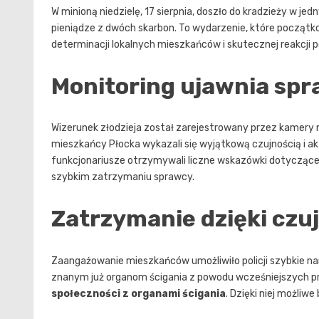
W minioną niedzielę, 17 sierpnia, doszło do kradzieży w je
pieniądze z dwóch skarbon. To wydarzenie, które początk
determinacji lokalnych mieszkańców i skutecznej reakcji pol
Monitoring ujawnia sp
Wizerunek złodzieja został zarejestrowany przez kamery m
mieszkańcy Płocka wykazali się wyjątkową czujnością i akt
funkcjonariusze otrzymywali liczne wskazówki dotyczące
szybkim zatrzymaniu sprawcy.
Zatrzymanie dzięki czu
Zaangażowanie mieszkańców umożliwiło policji szybkie na
znanym już organom ścigania z powodu wcześniejszych p
społeczności z organami ścigania
. Dzięki niej możliw