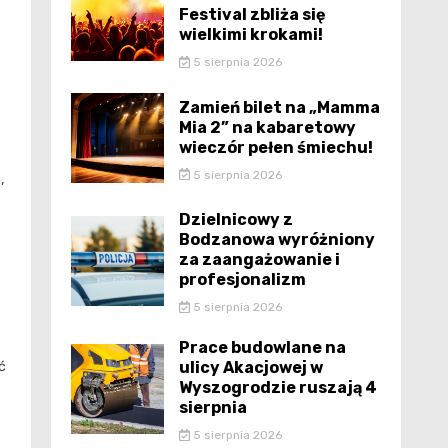
Festival zbliża się
wielkimi krokami!
5 sierpnia 2026
Zamień bilet na „Mamma
Mia 2” na kabaretowy
wieczór pełen śmiechu!
5 sierpnia 2026
,
Dzielnicowy z
Bodzanowa wyróżniony
za zaangażowanie i
profesjonalizm
5 sierpnia 2026
Prace budowlane na
ć
ulicy Akacjowej w
Wyszogrodzie ruszają 4
sierpnia
5 sierpnia 2026