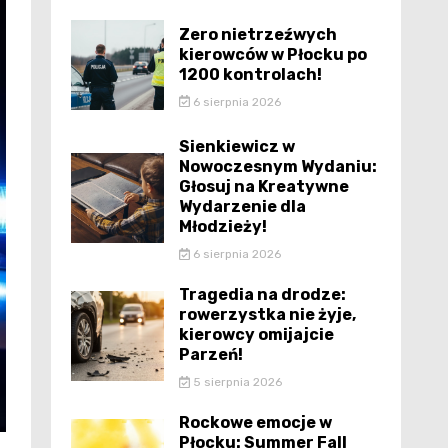
Zero nietrzeźwych
kierowców w Płocku po
1200 kontrolach!
6 sierpnia 2026
Sienkiewicz w
Nowoczesnym Wydaniu:
Głosuj na Kreatywne
Wydarzenie dla
Młodzieży!
6 sierpnia 2026
Tragedia na drodze:
rowerzystka nie żyje,
kierowcy omijajcie
Parzeń!
5 sierpnia 2026
Rockowe emocje w
Płocku: Summer Fall