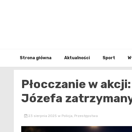
Skip
to
content
Strona główna
Aktualności
Sport
W
Płocczanie w akcji:
Józefa zatrzymany
23 sierpnia 2025
w
Policja
,
Przestępstwa