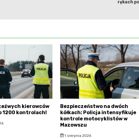
rękach pol
rzeźwych kierowców
Bezpieczeństwo na dwóch
o 1200 kontrolach!
kółkach: Policja intensyfikuje
kontrole motocyklistów w
26
Mazowszu
1 sierpnia 2026