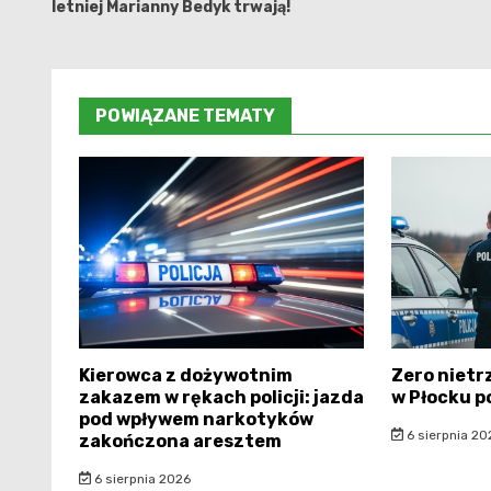
letniej Marianny Bedyk trwają!
POWIĄZANE TEMATY
Kierowca z dożywotnim
Zero niet
zakazem w rękach policji: jazda
w Płocku p
pod wpływem narkotyków
6 sierpnia 20
zakończona aresztem
6 sierpnia 2026