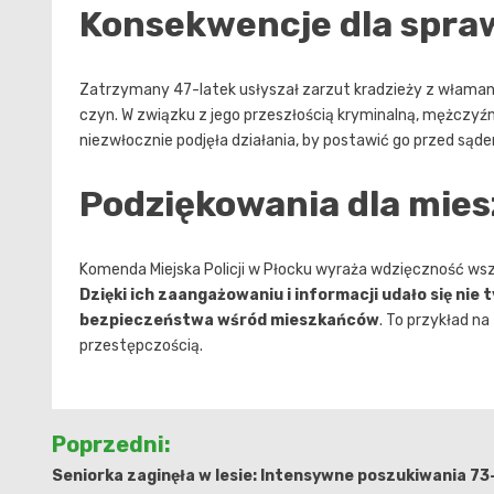
Konsekwencje dla spra
Zatrzymany 47-latek usłyszał zarzut kradzieży z włamani
czyn. W związku z jego przeszłością kryminalną, mężczyźni
niezwłocznie podjęła działania, by postawić go przed sąd
Podziękowania dla mie
Komenda Miejska Policji w Płocku wyraża wdzięczność wszy
Dzięki ich zaangażowaniu i informacji udało się ni
bezpieczeństwa wśród mieszkańców
. To przykład n
przestępczością.
Nawigacja
Poprzedni:
wpisu
Seniorka zaginęła w lesie: Intensywne poszukiwania 73