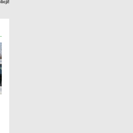
icji!