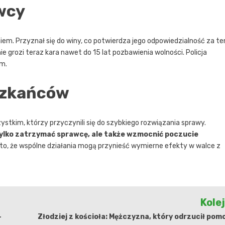
wcy
em. Przyznał się do winy, co potwierdza jego odpowiedzialność za te
e grozi teraz kara nawet do 15 lat pozbawienia wolności. Policja
em.
szkańców
stkim, którzy przyczynili się do szybkiego rozwiązania sprawy.
e tylko zatrzymać sprawcę, ale także wzmocnić poczucie
a to, że wspólne działania mogą przynieść wymierne efekty w walce z
Kole
-
Złodziej z kościoła: Mężczyzna, który odrzucił pom