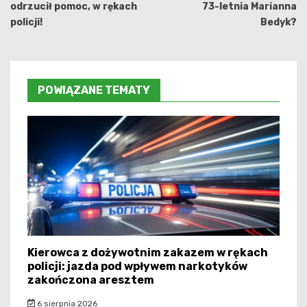
odrzucił pomoc, w rękach
73-letnia Marianna
policji!
Bedyk?
POWIĄZANE TEMATY
Kierowca z dożywotnim zakazem w rękach
policji: jazda pod wpływem narkotyków
zakończona aresztem
6 sierpnia 2026