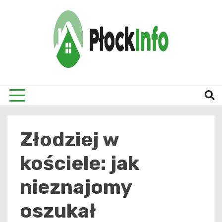
Skip
to
content
informacje z Płocka i okolic
Płock
Złodziej w
kościele: jak
nieznajomy
oszukał