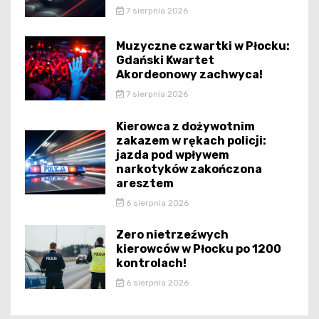
7 sierpnia 2026
Muzyczne czwartki w Płocku:
Gdański Kwartet
Akordeonowy zachwyca!
7 sierpnia 2026
Kierowca z dożywotnim
zakazem w rękach policji:
jazda pod wpływem
narkotyków zakończona
aresztem
6 sierpnia 2026
Zero nietrzeźwych
kierowców w Płocku po 1200
kontrolach!
6 sierpnia 2026