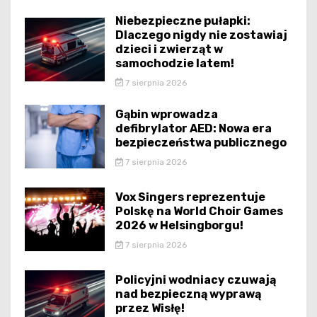
Niebezpieczne pułapki:
Dlaczego nigdy nie zostawiaj
dzieci i zwierząt w
samochodzie latem!
7 sierpnia 2026
Gąbin wprowadza
defibrylator AED: Nowa era
bezpieczeństwa publicznego
7 sierpnia 2026
Vox Singers reprezentuje
Polskę na World Choir Games
2026 w Helsingborgu!
7 sierpnia 2026
Policyjni wodniacy czuwają
nad bezpieczną wyprawą
przez Wisłę!