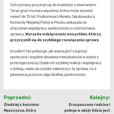
Zatrzymany przyznał się do kradzieży z włamaniem.
Teraz grozi mu kara więzienia, która może wynieść
nawet do 15 lat. Podkomisarz Monika Jakubowska z
Komendy Miejskiej Policji w Płocku wskazała na
znaczenie współpracy społeczności w zatrzymaniu
sprawcy.
Wyraziła wdzięczność wszystkim, którzy
przyczynili się do szybkiego rozwiązania sprawy
.
Incydent ten pokazuje, jak ważna jest czujność
społeczna i wspólne działania mieszkańców w walce z
przestępczością. Dzięki ich szybkiej reakcji i współpracy
z policją, udało się szybko zakończyć tę sprawę, co z
pewnością przynosi ulgę lokalnej społeczności.
Nawigacja
Poprzedni:
Kolejny:
wpisu
Złodziej z kościoła:
Zrozpaczona rodzina i
Mężczyzna, który
policja w akcji: Gdzie jest