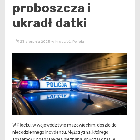
proboszcza i
ukradł datki
23 sierpnia 2025
w
Kradzież
,
Policja
W Płocku, w województwie mazowieckim, doszło do
niecodziennego incydentu. Mężczyzna, którego
tożsamość pozostawała nieznana, spędzał czas w