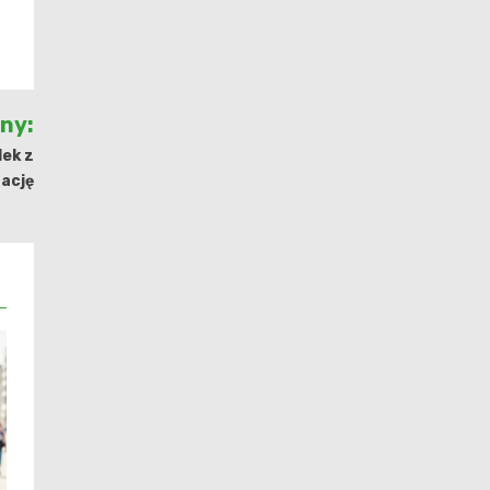
jny:
ek z
tację