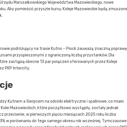
owy Urzędu Marszałkowskiego Województwa Mazowieckiego, nowe
ku. Aby pomieścić przyszłe kursy, Koleje Mazowieckie będą zmuszon
k.
rowie podróżujący na trasie Kutno – Płock zauważą znaczną poprawę
 kursami przyspieszonymi z ograniczoną liczbą przystanków. Dla
tóre zastąpią obecne 13 par połączeń oferowanych przez Koleje
z PKP Intercity.
cje
ędzy Kutnem a Sierpcem na odcinki elektryczne i spalinowe, co miało
 Kolei Mazowieckich, które początkowo wystąpiły, zostały jednak
cz przeciwnie, w pierwszych pięciu miesiącach 2025 roku liczba
13% w porównaniu do tego samego okresu rok wcześniej. Tymczasowe