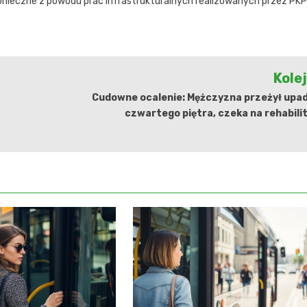
nieczne z powodu prac infrastrukturalnych realizowanych przez PKP
Kole
Cudowne ocalenie: Mężczyzna przeżył upad
czwartego piętra, czeka na rehabili