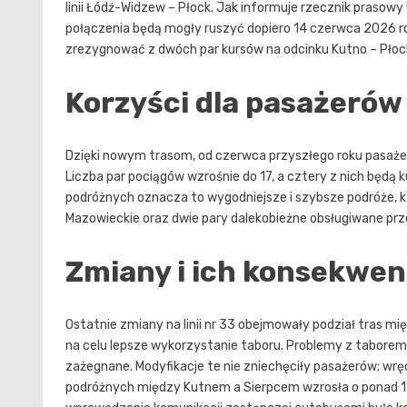
linii Łódź-Widzew – Płock. Jak informuje rzecznik pras
połączenia będą mogły ruszyć dopiero 14 czerwca 2026 ro
zrezygnować z dwóch par kursów na odcinku Kutno – Płoc
Korzyści dla pasażerów
Dzięki nowym trasom, od czerwca przyszłego roku pasaże
Liczba par pociągów wzrośnie do 17, a cztery z nich będą
podróżnych oznacza to wygodniejsze i szybsze podróże, k
Mazowieckie oraz dwie pary dalekobieżne obsługiwane prze
Zmiany i ich konsekwen
Ostatnie zmiany na linii nr 33 obejmowały podział tras mi
na celu lepsze wykorzystanie taboru. Problemy z taborem
zażegnane. Modyfikacje te nie zniechęciły pasażerów; wrę
podróżnych między Kutnem a Sierpcem wzrosła o ponad 