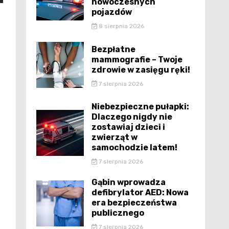
nowoczesnych
pojazdów
8 sierpnia 2026
Bezpłatne
mammografie – Twoje
zdrowie w zasięgu ręki!
7 sierpnia 2026
Niebezpieczne pułapki:
Dlaczego nigdy nie
zostawiaj dzieci i
zwierząt w
samochodzie latem!
7 sierpnia 2026
Gąbin wprowadza
defibrylator AED: Nowa
era bezpieczeństwa
publicznego
7 sierpnia 2026