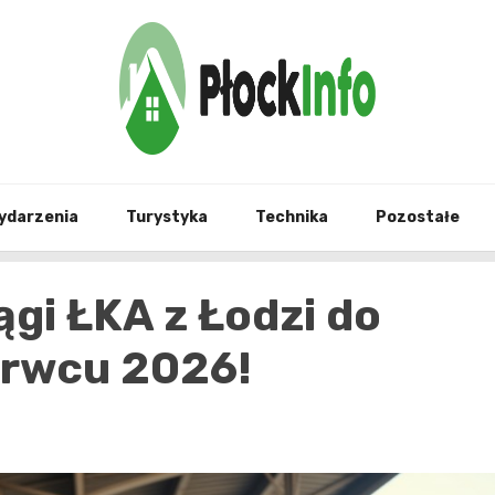
informacje z Płocka i okolic
Płock
ydarzenia
Turystyka
Technika
Pozostałe
gi ŁKA z Łodzi do
erwcu 2026!