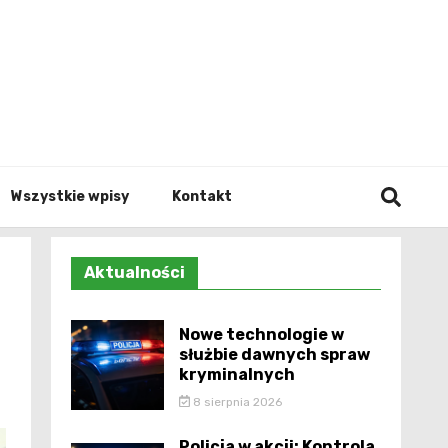
Info.p
Wszystkie wpisy
Kontakt
Aktualności
Nowe technologie w
służbie dawnych spraw
kryminalnych
8 sierpnia 2026
Policja w akcji: Kontrola