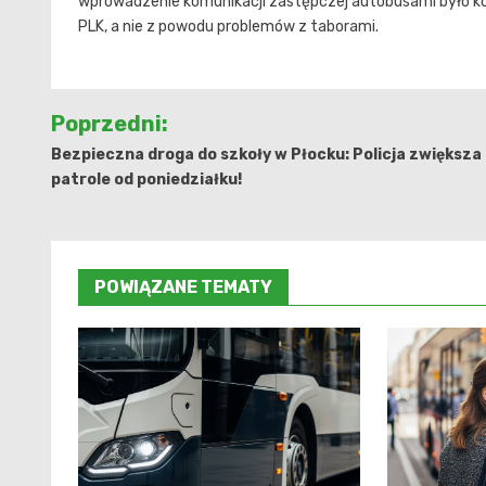
wprowadzenie komunikacji zastępczej autobusami było ko
PLK, a nie z powodu problemów z taborami.
Nawigacja
Poprzedni:
wpisu
Bezpieczna droga do szkoły w Płocku: Policja zwiększa
patrole od poniedziałku!
POWIĄZANE TEMATY