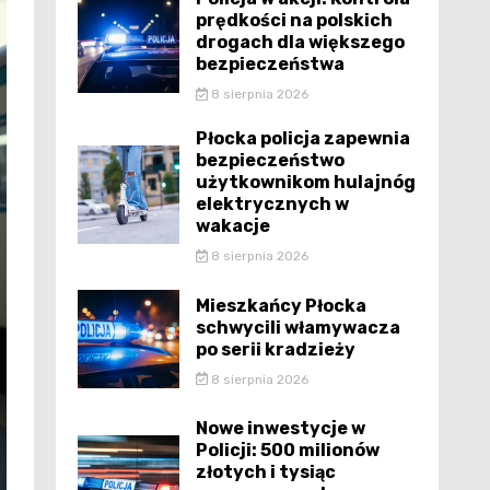
prędkości na polskich
drogach dla większego
bezpieczeństwa
8 sierpnia 2026
Płocka policja zapewnia
bezpieczeństwo
użytkownikom hulajnóg
elektrycznych w
wakacje
8 sierpnia 2026
Mieszkańcy Płocka
schwycili włamywacza
po serii kradzieży
8 sierpnia 2026
Nowe inwestycje w
Policji: 500 milionów
złotych i tysiąc