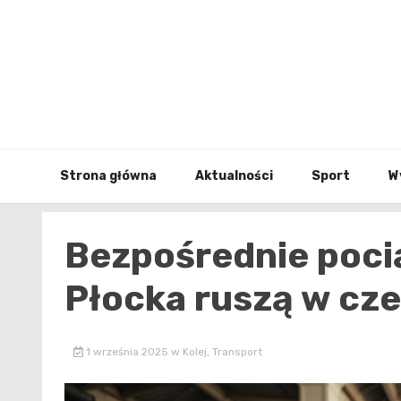
Skip
to
content
Strona główna
Aktualności
Sport
W
Bezpośrednie pocią
Płocka ruszą w cz
1 września 2025
w
Kolej
,
Transport