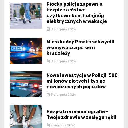
Płocka policja zapewnia
bezpieczeństwo
użytkownikom hulajnóg
elektrycznych w wakacje
8 sierpnia 2026
Mieszkańcy Płocka schwycili
włamywacza po serii
kradzieży
8 sierpnia 2026
Nowe inwestycje w Policji: 500
milionów złotych i tysiąc
nowoczesnych pojazdów
8 sierpnia 2026
Bezpłatne mammografie –
Twoje zdrowie w zasięgu ręki!
7 sierpnia 2026