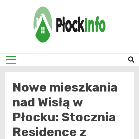
Skip
to
content
informacje z Płocka i okolic
Płock
Nowe mieszkania
nad Wisłą w
Płocku: Stocznia
Residence z