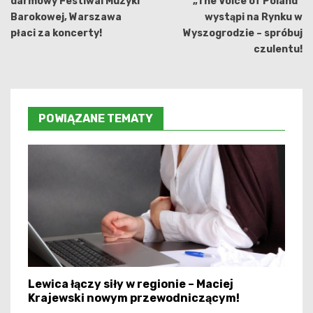
darmowy Festiwal Muzyki
„The Voice of Poland”
Barokowej, Warszawa
wystąpi na Rynku w
płaci za koncerty!
Wyszogrodzie – spróbuj
czulentu!
POWIĄZANE TEMATY
Lewica łączy siły w regionie – Maciej
Krajewski nowym przewodniczącym!