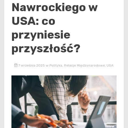
Nawrockiego w
USA: co
przyniesie
przyszłość?
7 września 2025
w
Polityka
,
Relacje Międzynarodowe
,
USA