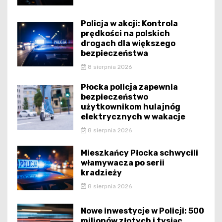
Policja w akcji: Kontrola
prędkości na polskich
drogach dla większego
bezpieczeństwa
8 sierpnia 2026
Płocka policja zapewnia
bezpieczeństwo
użytkownikom hulajnóg
elektrycznych w wakacje
8 sierpnia 2026
Mieszkańcy Płocka schwycili
włamywacza po serii
kradzieży
8 sierpnia 2026
Nowe inwestycje w Policji: 500
milionów złotych i tysiąc