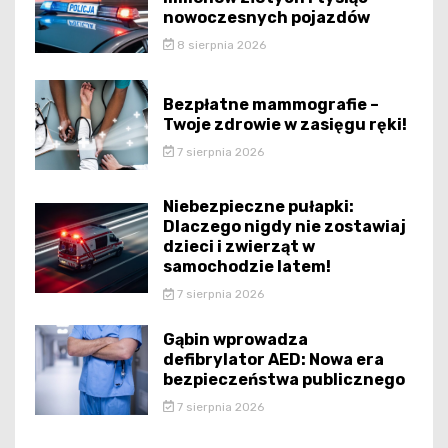
nowoczesnych pojazdów
8 sierpnia 2026
Bezpłatne mammografie –
Twoje zdrowie w zasięgu ręki!
7 sierpnia 2026
Niebezpieczne pułapki:
Dlaczego nigdy nie zostawiaj
dzieci i zwierząt w
samochodzie latem!
7 sierpnia 2026
Gąbin wprowadza
defibrylator AED: Nowa era
bezpieczeństwa publicznego
7 sierpnia 2026