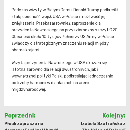
Podczas wizyty w Białym Domu, Donald Trump podkreślił
stałą obecność wojsk USA w Polsce i możliwość jej
zwiększenia. Przekazał również zaproszenie dla
prezydenta Nawrockiego na przyszłoroczny szczyt G20.
Obecność około 10 tysięcy żołnierzy US Army w Polsce
świadczy o strategicznym znaczeniu relacji między
oboma krajami.
Wizyta prezydenta Nawrockiego w USA okazała się
istotna zarówno dla relacji dwustronnych, jak i
wewnętrznej polityki Polski, podkreślając jednocześnie
potrzebę harmonii w działaniach na arenie
międzynarodowej.
Nawigacja
Poprzedni:
Kolejny:
wpisu
Płock zaprasza na
Izabela Szafrańska z