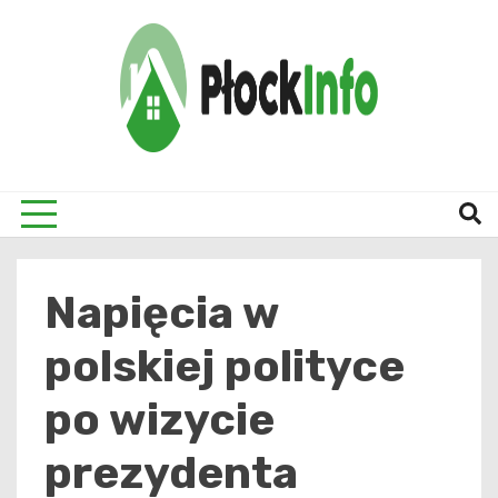
Skip
to
content
informacje z Płocka i okolic
Płock
Napięcia w
polskiej polityce
po wizycie
prezydenta