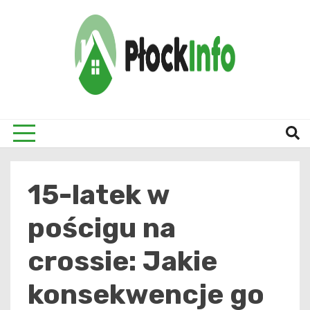
Skip
to
content
informacje z Płocka i okolic
Płock
15-latek w
pościgu na
crossie: Jakie
konsekwencje go