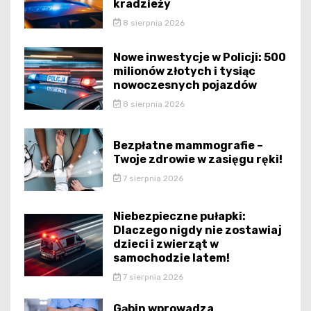
kradzieży
8 sierpnia 2026
Nowe inwestycje w Policji: 500
milionów złotych i tysiąc
nowoczesnych pojazdów
8 sierpnia 2026
Bezpłatne mammografie –
Twoje zdrowie w zasięgu ręki!
7 sierpnia 2026
Niebezpieczne pułapki:
Dlaczego nigdy nie zostawiaj
dzieci i zwierząt w
samochodzie latem!
7 sierpnia 2026
Gąbin wprowadza