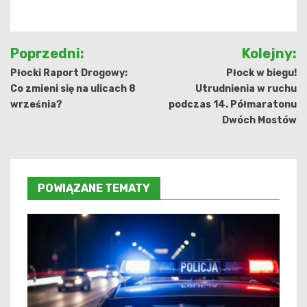
Nawigacja
Poprzedni:
Kolejny:
wpisu
Płocki Raport Drogowy:
Płock w biegu!
Co zmieni się na ulicach 8
Utrudnienia w ruchu
września?
podczas 14. Półmaratonu
Dwóch Mostów
POWIĄZANE TEMATY