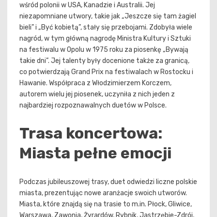
wśród polonii w USA, Kanadzie i Australii. Jej
niezapomniane utwory, takie jak „Jeszcze się tam żagiel
bieli” i „Być kobietą”, stały się przebojami. Zdobyła wiele
nagród, w tym główną nagrodę Ministra Kultury i Sztuki
na festiwalu w Opolu w 1975 roku za piosenkę „Bywają
takie dni”. Jej talenty były docenione także za granicą,
co potwierdzają Grand Prix na festiwalach w Rostocku i
Hawanie. Współpraca z Włodzimierzem Korczem,
autorem wielu jej piosenek, uczyniła z nich jeden z
najbardziej rozpoznawalnych duetów w Polsce.
Trasa koncertowa:
Miasta pełne emocji
Podczas jubileuszowej trasy, duet odwiedzi liczne polskie
miasta, prezentując nowe aranżacje swoich utworów.
Miasta, które znajdą się na trasie to m.in. Płock, Gliwice,
Warszawa, Zawonia, Żyrardów, Rybnik, Jastrzębie-Zdrój,