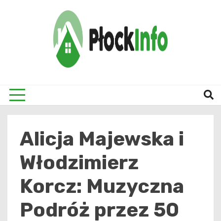
Skip
to
content
informacje z Płocka i okolic
Płock
Alicja Majewska i
Włodzimierz
Korcz: Muzyczna
Podróż przez 50