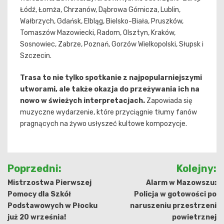
Łódź, Łomża, Chrzanów, Dąbrowa Górnicza, Lublin,
Wałbrzych, Gdańsk, Elbląg, Bielsko-Biała, Pruszków,
Tomaszów Mazowiecki, Radom, Olsztyn, Kraków,
Sosnowiec, Zabrze, Poznań, Gorzów Wielkopolski, Słupsk i
Szczecin.
Trasa to nie tylko spotkanie z najpopularniejszymi
utworami, ale także okazja do przeżywania ich na
nowo w świeżych interpretacjach.
Zapowiada się
muzyczne wydarzenie, które przyciągnie tłumy fanów
pragnących na żywo usłyszeć kultowe kompozycje.
Nawigacja
Poprzedni:
Kolejny:
wpisu
Mistrzostwa Pierwszej
Alarm w Mazowszu:
Pomocy dla Szkół
Policja w gotowości po
Podstawowych w Płocku
naruszeniu przestrzeni
już 20 września!
powietrznej