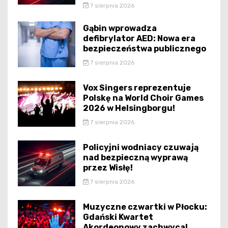
7 sierpnia 2026
Gąbin wprowadza
defibrylator AED: Nowa era
bezpieczeństwa publicznego
7 sierpnia 2026
Vox Singers reprezentuje
Polskę na World Choir Games
2026 w Helsingborgu!
7 sierpnia 2026
Policyjni wodniacy czuwają
nad bezpieczną wyprawą
przez Wisłę!
7 sierpnia 2026
Muzyczne czwartki w Płocku:
Gdański Kwartet
Akordeonowy zachwyca!