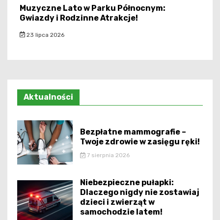
Muzyczne Lato w Parku Północnym:
Gwiazdy i Rodzinne Atrakcje!
23 lipca 2026
Aktualności
Bezpłatne mammografie –
Twoje zdrowie w zasięgu ręki!
7 sierpnia 2026
Niebezpieczne pułapki:
Dlaczego nigdy nie zostawiaj
dzieci i zwierząt w
samochodzie latem!