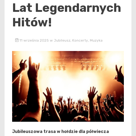
Lat Legendarnych
Hitów!
11 września 2025
w
Jubileusz
,
Koncerty
,
Muzyka
Jubileuszowa trasa w hołdzie dla półwiecza