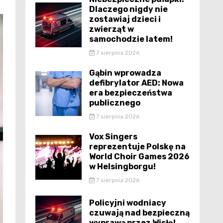
Dlaczego nigdy nie
zostawiaj dzieci i
zwierząt w
samochodzie latem!
7 sierpnia 2026
Gąbin wprowadza
defibrylator AED: Nowa
era bezpieczeństwa
publicznego
7 sierpnia 2026
Vox Singers
reprezentuje Polskę na
World Choir Games 2026
w Helsingborgu!
7 sierpnia 2026
Policyjni wodniacy
czuwają nad bezpieczną
wyprawą przez Wisłę!