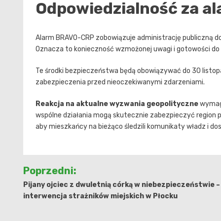
Odpowiedzialność za a
Alarm BRAVO-CRP zobowiązuje administrację publiczną d
Oznacza to konieczność wzmożonej uwagi i gotowości do s
Te środki bezpieczeństwa będą obowiązywać do 30 listop
zabezpieczenia przed nieoczekiwanymi zdarzeniami.
Reakcja na aktualne wyzwania geopolityczne
wymaga
wspólne działania mogą skutecznie zabezpieczyć region pr
aby mieszkańcy na bieżąco śledzili komunikaty władz i dos
Nawigacja
Poprzedni:
wpisu
Pijany ojciec z dwuletnią córką w niebezpieczeństwie –
interwencja strażników miejskich w Płocku