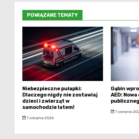
POWIĄZANE TEMATY
Niebezpieczne pułapki:
Gąbin wpro
Dlaczego nigdy nie zostawiaj
AED: Nowa
dzieci i zwierząt w
publiczne
samochodzie latem!
7 sierpnia 20
7 sierpnia 2026