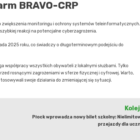
larm BRAVO-CRP
o zwiększenia monitoringu i ochrony systemów teleinformatycznych.
zybkiej reakcji na potencjalne cyberzagrożenia.
ada 2025 roku, co świadczy o długoterminowym podejściu do
 współpracy wszystkich obywateli z lokalnymi służbami. Tylko
zed rosnącymi zagrożeniami w sferze fizycznej i cyfrowej. Warto,
tosowywali swoje działania do zmieniającej się sytuacji.
Kole
Płock wprowadza nowy bilet szkolny: Nielimit
przejazdy dla ucz