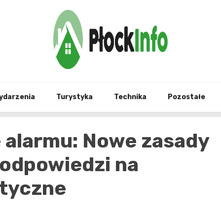
informacje z Płocka i okolic
Płock
ydarzenia
Turystyka
Technika
Pozostałe
 alarmu: Nowe zasady
odpowiedzi na
ityczne