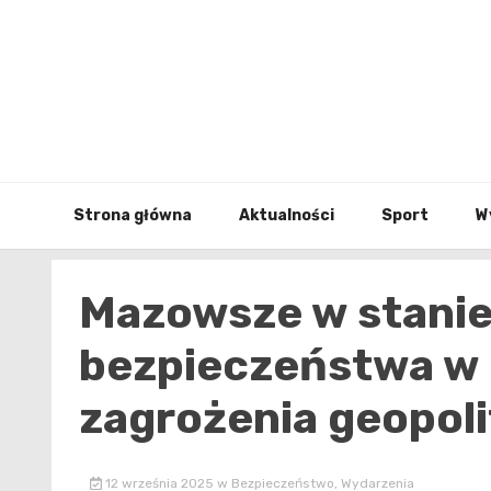
Skip
to
content
Strona główna
Aktualności
Sport
W
Mazowsze w stanie
bezpieczeństwa w 
zagrożenia geopol
12 września 2025
w
Bezpieczeństwo
,
Wydarzenia