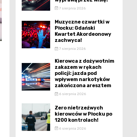
7 sierpnia 2026
Muzyczne czwartki w
Płocku: Gdański
Kwartet Akordeonowy
zachwyca!
7 sierpnia 2026
Kierowca z dożywotnim
zakazem w rękach
policji: jazda pod
wpływem narkotyków
zakończona aresztem
6 sierpnia 2026
Zero nietrzeźwych
kierowców w Płocku po
1200 kontrolach!
6 sierpnia 2026