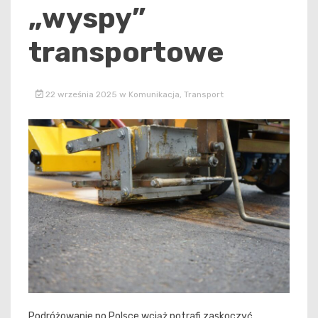
„wyspy”
transportowe
22 września 2025
w
Komunikacja
,
Transport
Podróżowanie po Polsce wciąż potrafi zaskoczyć