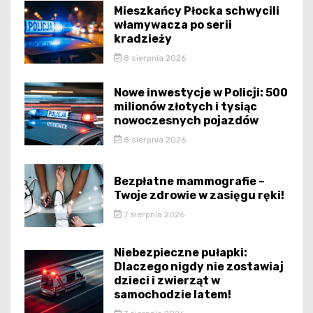
Mieszkańcy Płocka schwycili
włamywacza po serii
kradzieży
8 sierpnia 2026
Nowe inwestycje w Policji: 500
milionów złotych i tysiąc
nowoczesnych pojazdów
8 sierpnia 2026
Bezpłatne mammografie –
Twoje zdrowie w zasięgu ręki!
7 sierpnia 2026
Niebezpieczne pułapki:
Dlaczego nigdy nie zostawiaj
dzieci i zwierząt w
samochodzie latem!