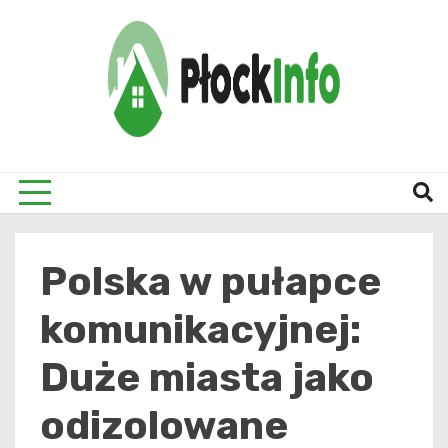
Skip
to
content
informacje z Płocka i okolic
Płock
Polska w pułapce
komunikacyjnej:
Duże miasta jako
odizolowane